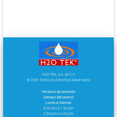
H2O TEK, S.A. de C.V.
® 2026 Todos los Derechos Reservados
Horarios de atención
(tiempo del centro)
Lunes a Viernes:
8:30 am a 1:30 pm
2:30 pm a 6:00 pm