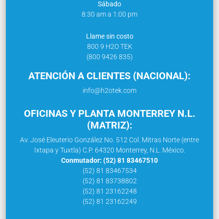
Sábado
8:30 am a 1:00 pm
Llame sin costo
800 9 H2O TEK
(800 9426 835)
ATENCIÓN A CLIENTES (NACIONAL):
info@h2otek.com
OFICINAS Y PLANTA MONTERREY N.L.
(MATRIZ):
Av. José Eleuterio González No. 512 Col. Mitras Norte (entre
Ixtapa y Tuxtla) C.P. 64320 Monterrey, N.L. México.
Conmutador: (52) 81 83467510
(52) 81 83467534
(52) 81 83738802
(52) 81 23162248
(52) 81 23162249