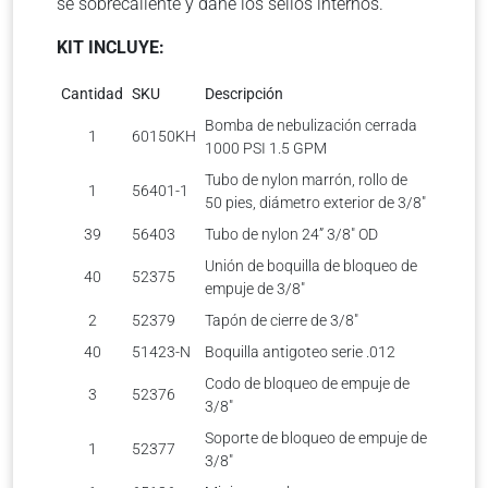
se sobrecaliente y dañe los sellos internos.
KIT INCLUYE:
Cantidad
SKU
Descripción
Bomba de nebulización cerrada
1
60150KH
1000 PSI 1.5 GPM
Tubo de nylon marrón, rollo de
1
56401-1
50 pies, diámetro exterior de 3/8″
39
56403
Tubo de nylon 24” 3/8″ OD
Unión de boquilla de bloqueo de
40
52375
empuje de 3/8″
2
52379
Tapón de cierre de 3/8″
40
51423-N
Boquilla antigoteo serie .012
Codo de bloqueo de empuje de
3
52376
3/8″
Soporte de bloqueo de empuje de
1
52377
3/8″