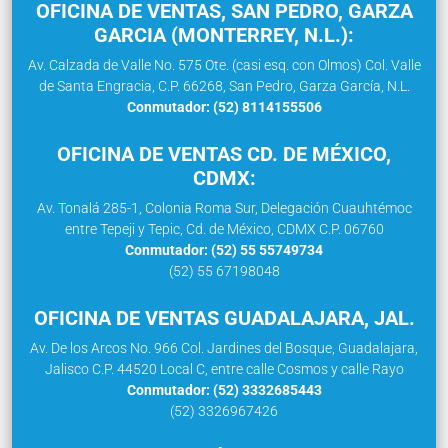
OFICINA DE VENTAS, SAN PEDRO, GARZA
GARCIA (MONTERREY, N.L.):
Av. Calzada de Valle No. 575 Ote. (casi esq. con Olmos) Col. Valle
de Santa Engracia, C.P. 66268, San Pedro, Garza García, N.L.
Conmutador: (52) 8114155506
OFICINA DE VENTAS CD. DE MÉXICO,
CDMX:
Av. Tonalá 285-1, Colonia Roma Sur, Delegación Cuauhtémoc
entre Tepeji y Tepic, Cd. de México, CDMX C.P. 06760
Conmutador: (52) 55 55749734
(52) 55 67198048
OFICINA DE VENTAS GUADALAJARA, JAL.
Av. De los Arcos No. 966 Col. Jardines del Bosque, Guadalajara,
Jalisco C.P. 44520 Local C, entre calle Cosmos y calle Rayo
Conmutador: (52) 3332685443
(52) 3326967426