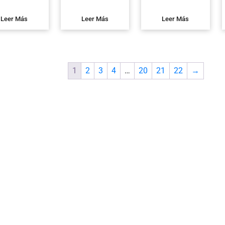
Leer Más
Leer Más
Leer Más
1
2
3
4
…
20
21
22
→