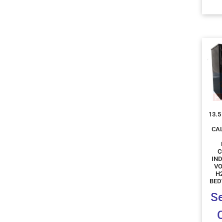
13.5
CA
C
IN
VO
H
BED
S