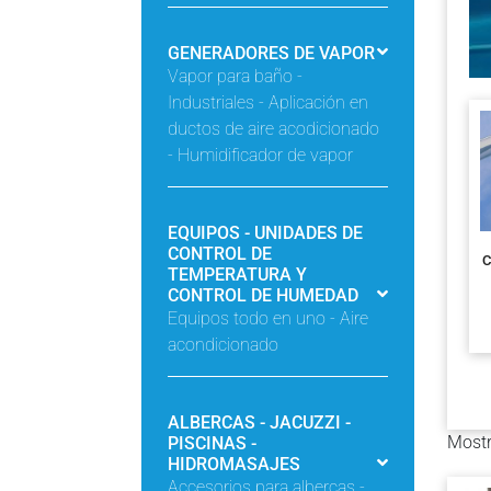
GENERADORES DE VAPOR
Vapor para baño -
Industriales - Aplicación en
ductos de aire acodicionado
- Humidificador de vapor
EQUIPOS - UNIDADES DE
CONTROL DE
C
TEMPERATURA Y
CONTROL DE HUMEDAD
Equipos todo en uno - Aire
acondicionado
ALBERCAS - JACUZZI -
Mostr
PISCINAS -
HIDROMASAJES
Accesorios para albercas -