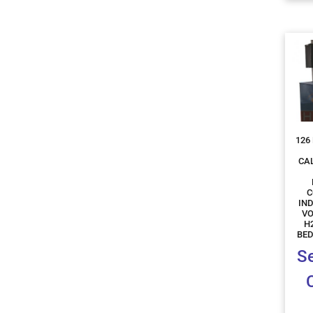
126
CA
C
IN
VO
H
BED
S