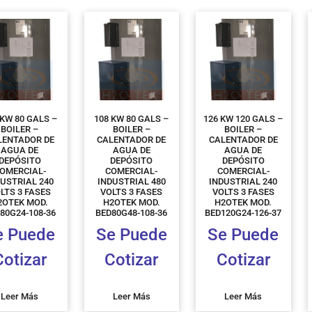
 KW 80 GALS –
108 KW 80 GALS –
126 KW 120 GALS –
BOILER –
BOILER –
BOILER –
LENTADOR DE
CALENTADOR DE
CALENTADOR DE
AGUA DE
AGUA DE
AGUA DE
DEPÓSITO
DEPÓSITO
DEPÓSITO
OMERCIAL-
COMERCIAL-
COMERCIAL-
DUSTRIAL 240
INDUSTRIAL 480
INDUSTRIAL 240
LTS 3 FASES
VOLTS 3 FASES
VOLTS 3 FASES
2OTEK MOD.
H2OTEK MOD.
H2OTEK MOD.
80G24-108-36
BED80G48-108-36
BED120G24-126-37
e Puede
Se Puede
Se Puede
Cotizar
Cotizar
Cotizar
Leer Más
Leer Más
Leer Más