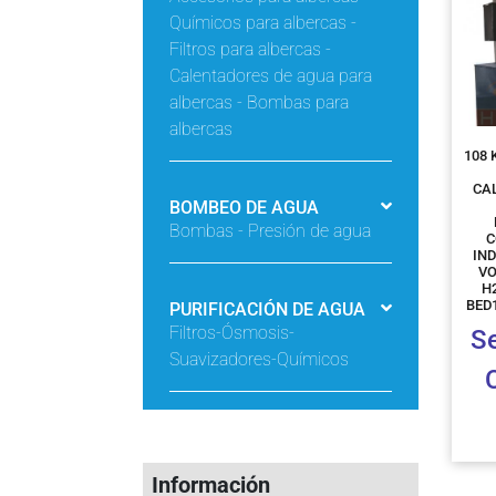
Químicos para albercas -
Filtros para albercas -
Calentadores de agua para
albercas - Bombas para
albercas
108 
CA
BOMBEO DE AGUA
Bombas - Presión de agua
C
IN
VO
H
BED
PURIFICACIÓN DE AGUA
Filtros-Ósmosis-
S
Suavizadores-Químicos
Información