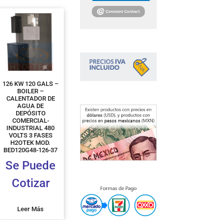
126 KW 120 GALS –
BOILER –
CALENTADOR DE
AGUA DE
DEPÓSITO
COMERCIAL-
INDUSTRIAL 480
VOLTS 3 FASES
H2OTEK MOD.
BED120G48-126-37
Se Puede
Cotizar
Leer Más