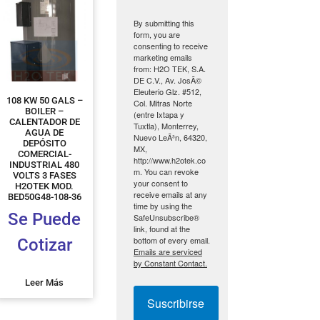
By submitting this
form, you are
consenting to receive
marketing emails
from: H2O TEK, S.A.
DE C.V., Av. JosÃ©
Eleuterio Glz. #512,
108 KW 50 GALS –
Col. Mitras Norte
BOILER –
(entre Ixtapa y
CALENTADOR DE
Tuxtla), Monterrey,
AGUA DE
Nuevo LeÃ³n, 64320,
DEPÓSITO
MX,
COMERCIAL-
http://www.h2otek.co
INDUSTRIAL 480
m. You can revoke
VOLTS 3 FASES
your consent to
H2OTEK MOD.
receive emails at any
BED50G48-108-36
time by using the
Se Puede
SafeUnsubscribe®
link, found at the
bottom of every email.
Cotizar
Emails are serviced
by Constant Contact.
Leer Más
Suscribirse