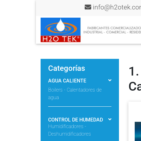
info@h2otek.c
Categorías
1.
AGUA CALIENTE
Ca
Boilers - Calentadores de
agua
CONTROL DE HUMEDAD
Humidificadores -
Deshumidificadores