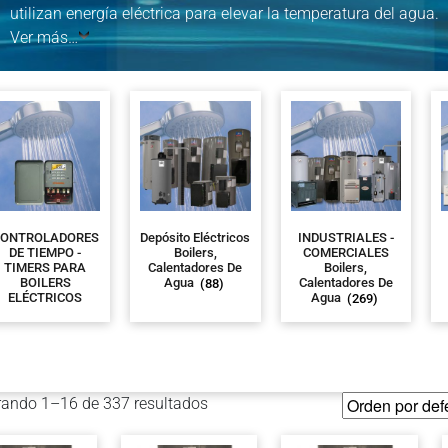
utilizan energía eléctrica para elevar la temperatura del agua.
Ver más…
ONTROLADORES
Depósito Eléctricos
INDUSTRIALES -
DE TIEMPO -
Boilers,
COMERCIALES
TIMERS PARA
Calentadores De
Boilers,
BOILERS
Agua
(88)
Calentadores De
ELÉCTRICOS
Agua
(269)
ando 1–16 de 337 resultados