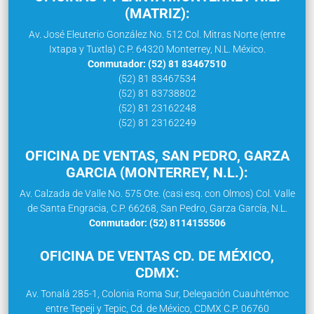
(MATRIZ):
Av. José Eleuterio González No. 512 Col. Mitras Norte (entre
Ixtapa y Tuxtla) C.P. 64320 Monterrey, N.L. México.
Conmutador: (52) 81 83467510
(52) 81 83467534
(52) 81 83738802
(52) 81 23162248
(52) 81 23162249
OFICINA DE VENTAS, SAN PEDRO, GARZA
GARCIA (MONTERREY, N.L.):
Av. Calzada de Valle No. 575 Ote. (casi esq. con Olmos) Col. Valle
de Santa Engracia, C.P. 66268, San Pedro, Garza García, N.L.
Conmutador: (52) 8114155506
OFICINA DE VENTAS CD. DE MÉXICO,
CDMX:
Av. Tonalá 285-1, Colonia Roma Sur, Delegación Cuauhtémoc
entre Tepeji y Tepic, Cd. de México, CDMX C.P. 06760