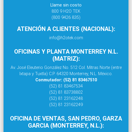
Llame sin costo
800 9 H2O TEK
(800 9426 835)
ATENCIÓN A CLIENTES (NACIONAL):
info@h2otek.com
OFICINAS Y PLANTA MONTERREY N.L.
(MATRIZ):
Av. José Eleuterio González No. 512 Col. Mitras Norte (entre
Ixtapa y Tuxtla) C.P. 64320 Monterrey, N.L. México.
Conmutador: (52) 81 83467510
(52) 81 83467534
(52) 81 83738802
(52) 81 23162248
(52) 81 23162249
OFICINA DE VENTAS, SAN PEDRO, GARZA
GARCIA (MONTERREY, N.L.):