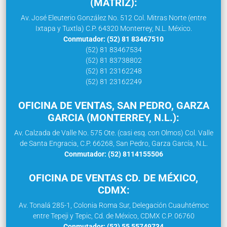
(MATRIZ):
Av. José Eleuterio González No. 512 Col. Mitras Norte (entre
Ixtapa y Tuxtla) C.P. 64320 Monterrey, N.L. México.
Conmutador: (52) 81 83467510
(52) 81 83467534
(52) 81 83738802
(52) 81 23162248
(52) 81 23162249
OFICINA DE VENTAS, SAN PEDRO, GARZA
GARCIA (MONTERREY, N.L.):
Av. Calzada de Valle No. 575 Ote. (casi esq. con Olmos) Col. Valle
de Santa Engracia, C.P. 66268, San Pedro, Garza García, N.L.
Conmutador: (52) 8114155506
OFICINA DE VENTAS CD. DE MÉXICO,
CDMX:
Av. Tonalá 285-1, Colonia Roma Sur, Delegación Cuauhtémoc
entre Tepeji y Tepic, Cd. de México, CDMX C.P. 06760
Conmutador: (52) 55 55749734