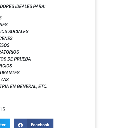
DORES IDEALES PARA:
S
NES
IOS SOCIALES
CENES
ESOS
RATORIOS
OS DE PRUEBA
RCIOS
AURANTES
AZAS
TRIA EN GENERAL, ETC.
15
ter
Facebook