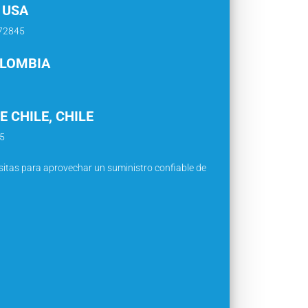
 USA
772845
OLOMBIA
 CHILE, CHILE
05
itas para aprovechar un suministro confiable de