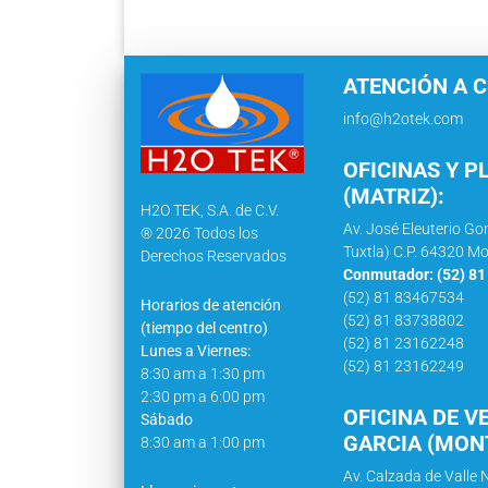
ATENCIÓN A C
info@h2otek.com
OFICINAS Y P
(MATRIZ):
H2O TEK, S.A. de C.V.
Av. José Eleuterio Go
® 2026 Todos los
Tuxtla) C.P. 64320 Mo
Derechos Reservados
Conmutador: (52) 8
(52) 81 83467534
Horarios de atención
(52) 81 83738802
(tiempo del centro)
(52) 81 23162248
Lunes a Viernes:
(52) 81 23162249
8:30 am a 1:30 pm
2:30 pm a 6:00 pm
OFICINA DE V
Sábado
GARCIA (MONT
8:30 am a 1:00 pm
Av. Calzada de Valle N