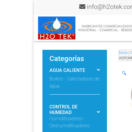
info@h2otek.c
Inicio
/
Categorías
AEROMI
AGUA CALIENTE
🔍
Boilers - Calentadores de
agua
CONTROL DE
HUMEDAD
Humidificadores -
Deshumidificadores