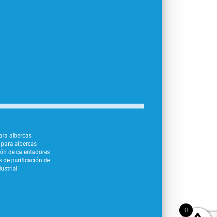
para albercas
para albercas
ión de calentadores
 de purificación de
ustrial
0