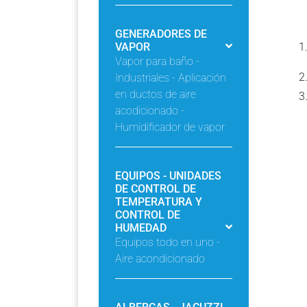
GENERADORES DE
VAPOR
Vapor para baño -
Industriales - Aplicación
en ductos de aire
acodicionado -
Humidificador de vapor
EQUIPOS - UNIDADES
DE CONTROL DE
TEMPERATURA Y
CONTROL DE
HUMEDAD
Equipos todo en uno -
Aire acondicionado