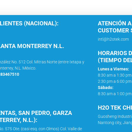
LIENTES (NACIONAL):
ATENCIÓN A
CUSTOMER S
intl@h2otek.com
LANTA MONTERREY N.L.
HORARIOS D
(TIEMPO DE
nzález No. 512 Col. Mitras Norte (entre Ixtapa y
nterrey, N.L. México.
Lunes a Viernes:
1 83467510
8:30 am a 1:30 pm
2:30 pm a 6:00 pm
Sábado:
8:30 am a 1:00 pm
H2O TEK CH
ENTAS, SAN PEDRO, GARZA
Guosheng Industri
ERREY, N.L.):
Nantong city, Jian
o. 575 Ote. (casi esq. con Olmos) Col. Valle de