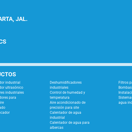
RTA, JAL.
CS
UCTOS
or industrial
Deshumidificadores
Filtros 
or ultrasónico
industriales
Bombas 
es industriales
Control de humedad y
Instalac
dores para
temperatura
Sistemas
ire
Aire acondicionado de
agua ind
ado
precisión para site
icador
Calentador de agua
industrial
Calentador de agua para
albercas