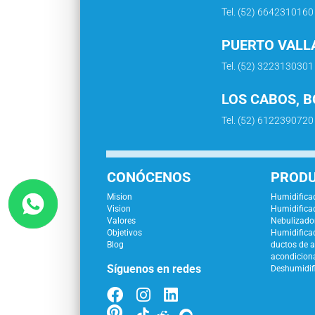
Tel. (52) 6642310160
PUERTO VALLA
Tel. (52) 3223130301
LOS CABOS, B
Tel. (52) 6122390720
CONÓCENOS
PROD
Mision
Humidificad
Vision
Humidificad
Valores
Nebulizador
Objetivos
Humidifica
Blog
ductos de a
acondicion
Síguenos en redes
Deshumidif