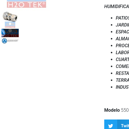
HUMIDIFICA
PATIO
JARDI
ESPAC
ALMA
PROC
LABO
CUART
COME
REST
TERR
INDUS
Modelo
550
Twit