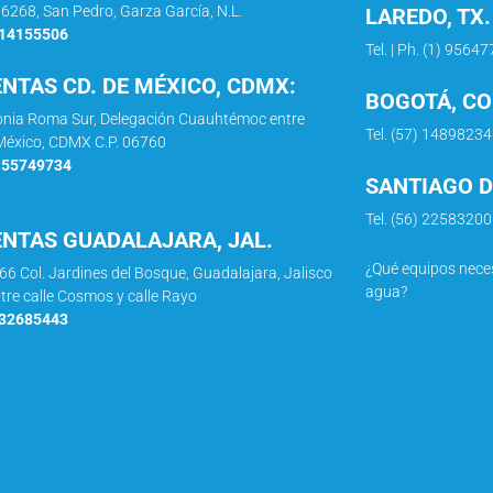
66268, San Pedro, Garza García, N.L.
LAREDO, TX.
114155506
Tel. | Ph. (1) 9564
ENTAS CD. DE MÉXICO, CDMX:
BOGOTÁ, C
lonia Roma Sur, Delegación Cuauhtémoc entre
Tel. (57) 14898234
e México, CDMX C.P. 06760
5 55749734
SANTIAGO DE
Tel. (56) 2258320
ENTAS GUADALAJARA, JAL.
¿Qué equipos neces
966 Col. Jardines del Bosque, Guadalajara, Jalisco
agua?
ntre calle Cosmos y calle Rayo
332685443