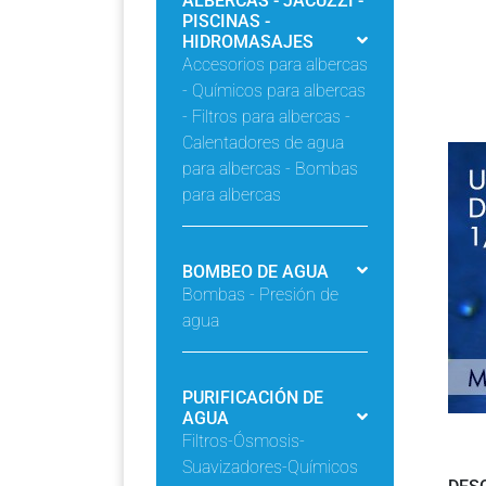
ALBERCAS - JACUZZI -
PISCINAS -
HIDROMASAJES
Accesorios para albercas
- Químicos para albercas
- Filtros para albercas -
Calentadores de agua
para albercas - Bombas
para albercas
BOMBEO DE AGUA
Bombas - Presión de
agua
PURIFICACIÓN DE
AGUA
Filtros-Ósmosis-
Suavizadores-Químicos