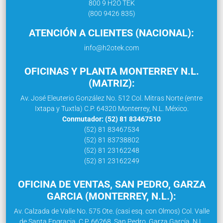
800 9 H2O TEK
(800 9426 835)
ATENCIÓN A CLIENTES (NACIONAL):
info@h2otek.com
OFICINAS Y PLANTA MONTERREY N.L.
(MATRIZ):
Av. José Eleuterio González No. 512 Col. Mitras Norte (entre
Ixtapa y Tuxtla) C.P. 64320 Monterrey, N.L. México.
Conmutador: (52) 81 83467510
(52) 81 83467534
(52) 81 83738802
(52) 81 23162248
(52) 81 23162249
OFICINA DE VENTAS, SAN PEDRO, GARZA
GARCIA (MONTERREY, N.L.):
Av. Calzada de Valle No. 575 Ote. (casi esq. con Olmos) Col. Valle
de Santa Engracia, C.P. 66268, San Pedro, Garza García, N.L.