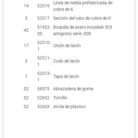
Línea de niebla prefabricada de
14
52519
cobre de 6′
3
52517
Sección del tubo de cobre de 6′
51422-
Boquilla de acero inoxidale 303
42
SS
antigoteo serie .008
52510-
17
Unión de latón
1
52511-
3
Codo de latón
1
52513-
1
Tapa de latón
1
52
56375
Abrazadera de goma
52
52602
Tornillo
52
52603
Ancla de plástico