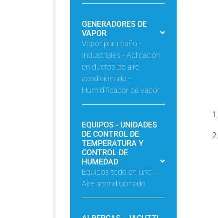
GENERADORES DE
VAPOR
Vapor para baño -
Industriales - Aplicación
en ductos de aire
acodicionado -
Humidificador de vapor
EQUIPOS - UNIDADES
DE CONTROL DE
TEMPERATURA Y
CONTROL DE
HUMEDAD
Equipos todo en uno -
Aire acondicionado