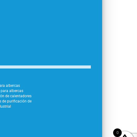
para albercas
para albercas
ión de calentadores
 de purificación de
ustrial
0