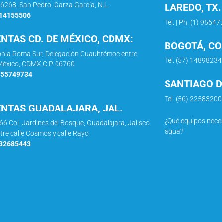
66268, San Pedro, Garza García, N.L.
LAREDO, TX.
114155506
Tel. | Ph. (1) 9564
ENTAS CD. DE MÉXICO, CDMX:
BOGOTÁ, C
lonia Roma Sur, Delegación Cuauhtémoc entre
Tel. (57) 14898234
e México, CDMX C.P. 06760
5 55749734
SANTIAGO DE
Tel. (56) 2258320
ENTAS GUADALAJARA, JAL.
¿Qué equipos neces
966 Col. Jardines del Bosque, Guadalajara, Jalisco
agua?
ntre calle Cosmos y calle Rayo
332685443