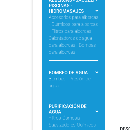
ALBERCAS - JACUZZI -
PISCINAS -
HIDROMASAJES
Accesorios para albercas
- Químicos para albercas
- Filtros para albercas -
Calentadores de agua
para albercas - Bombas
para albercas
BOMBEO DE AGUA
Bombas - Presión de
agua
PURIFICACIÓN DE
AGUA
Filtros-Ósmosis-
Suavizadores-Químicos
DES