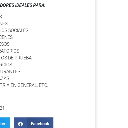
DORES IDEALES PARA:
S
NES
IOS SOCIALES
CENES
ESOS
RATORIOS
TOS DE PRUEBA
RCIOS
AURANTES
AZAS
TRIA EN GENERAL
,
ETC.
21
ter
Facebook