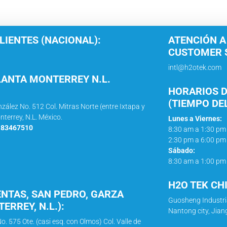
LIENTES (NACIONAL):
ATENCIÓN A
CUSTOMER S
intl@h2otek.com
LANTA MONTERREY N.L.
HORARIOS D
(TIEMPO DE
nzález No. 512 Col. Mitras Norte (entre Ixtapa y
nterrey, N.L. México.
Lunes a Viernes:
1 83467510
8:30 am a 1:30 pm
2:30 pm a 6:00 pm
Sábado:
8:30 am a 1:00 pm
H2O TEK CH
ENTAS, SAN PEDRO, GARZA
Guosheng Industri
ERREY, N.L.):
Nantong city, Jian
o. 575 Ote. (casi esq. con Olmos) Col. Valle de