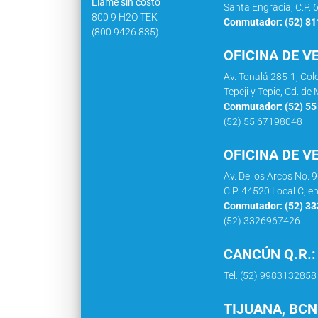
Llame sin costo
Santa Engracia, C.P. 
800 9 H2O TEK
Conmutador: (52) 8
(800 9426 835)
OFICINA DE V
Av. Tonalá 285-1, Co
Tepeji y Tepic, Cd. d
Conmutador: (52) 5
(52) 55 67198048
OFICINA DE V
Av. De los Arcos No. 
C.P. 44520 Local C, e
Conmutador: (52) 3
(52) 3326967426
CANCÚN Q.R.:
Tel. (52) 9983132858
TIJUANA, BCN