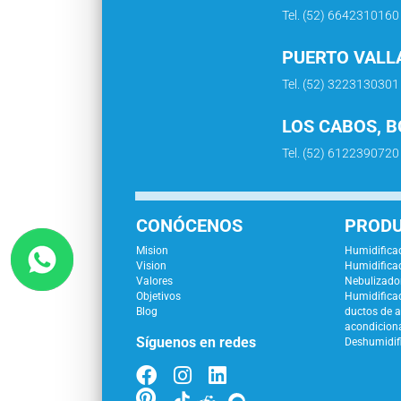
Tel. (52) 6642310160
PUERTO VALLA
Tel. (52) 3223130301
LOS CABOS, B
Tel. (52) 6122390720
CONÓCENOS
PROD
Mision
Humidificad
Vision
Humidificad
Valores
Nebulizador
Objetivos
Humidifica
Blog
ductos de a
acondicion
Síguenos en redes
Deshumidif