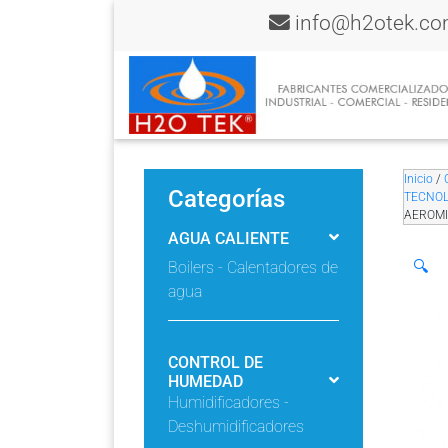
info@h2otek.c
Inicio
/
Categorías
TECNOL
AEROMI
AGUA CALIENTE
🔍
Boilers - Calentadores de
agua
CONTROL DE
HUMEDAD
Humidificadores -
Deshumidificadores