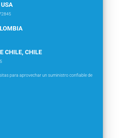
 USA
772845
OLOMBIA
 CHILE, CHILE
05
itas para aprovechar un suministro confiable de