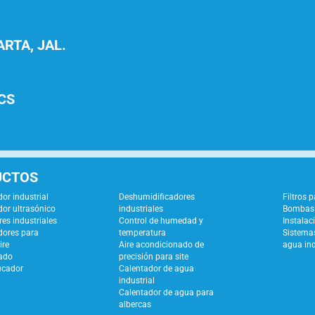
RTA, JAL.
CS
UCTOS
or industrial
Deshumidificadores
Filtros 
or ultrasónico
industriales
Bombas 
es industriales
Control de humedad y
Instalac
dores para
temperatura
Sistemas
ire
Aire acondicionado de
agua ind
ado
precisión para site
icador
Calentador de agua
industrial
Calentador de agua para
albercas