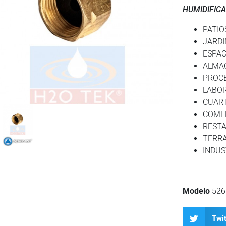
HUMIDIFICA
PATIO
JARDI
ESPAC
ALMA
PROC
LABO
CUAR
COME
REST
TERR
INDUS
Modelo
526
Twit