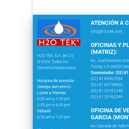
ATENCIÓN A C
info@h2otek.com
OFICINAS Y P
(MATRIZ):
H2O TEK, S.A. de C.V.
Av. José Eleuterio Go
® 2026 Todos los
Tuxtla) C.P. 64320 Mo
Derechos Reservados
Conmutador: (52) 8
(52) 81 83467534
Horarios de atención
(52) 81 83738802
(tiempo del centro)
(52) 81 23162248
Lunes a Viernes:
(52) 81 23162249
8:30 am a 1:30 pm
2:30 pm a 6:00 pm
OFICINA DE V
Sábado
GARCIA (MONT
8:30 am a 1:00 pm
Av. Calzada de Valle N