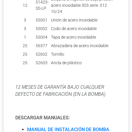
51423-
12
acero inoxidable 303 serie .012
SS-LP
10/24
3
55001
Unión de acero inoxidable
3
55002
Codo de acero inoxidable
1
55004
Tapa de acero inoxidable
25
56377
Abrazadera de acero inoxidable
25
52602
Tornillo
25
52603
Ancla de plástico
12 MESES DE GARANTÍA BAJO CUALQUIER
DEFECTO DE FABRICACIÓN (EN LA BOMBA)
DESCARGAR MANUALES:
MANUAL DE INSTALACIÓN DE BOMBA