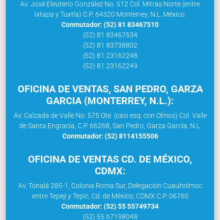
Av. José Eleuterio González No. 512 Col. Mitras Norte (entre
Ixtapa y Tuxtla) C.P. 64320 Monterrey, N.L. México.
Conmutador: (52) 81 83467510
(52) 81 83467534
(52) 81 83738802
(52) 81 23162248
(52) 81 23162249
OFICINA DE VENTAS, SAN PEDRO, GARZA
GARCIA (MONTERREY, N.L.):
Av. Calzada de Valle No. 575 Ote. (casi esq. con Olmos) Col. Valle
de Santa Engracia, C.P. 66268, San Pedro, Garza García, N.L.
Conmutador: (52) 8114155506
OFICINA DE VENTAS CD. DE MÉXICO,
CDMX:
Av. Tonalá 285-1, Colonia Roma Sur, Delegación Cuauhtémoc
entre Tepeji y Tepic, Cd. de México, CDMX C.P. 06760
Conmutador: (52) 55 55749734
(52) 55 67198048