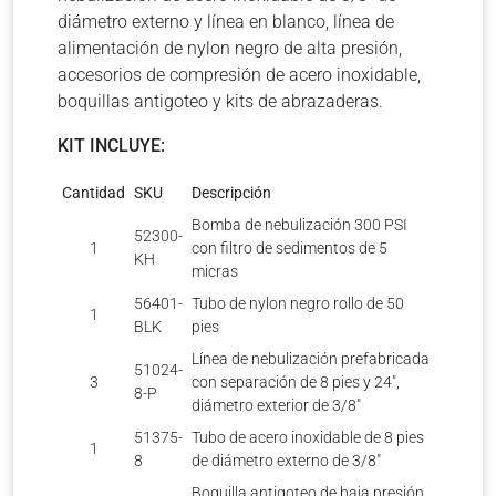
diámetro externo y línea en blanco, línea de
alimentación de nylon negro de alta presión,
accesorios de compresión de acero inoxidable,
boquillas antigoteo y kits de abrazaderas.
KIT INCLUYE:
Cantidad
SKU
Descripción
Bomba de nebulización 300 PSI
52300-
1
con filtro de sedimentos de 5
KH
micras
56401-
Tubo de nylon negro rollo de 50
1
BLK
pies
Línea de nebulización prefabricada
51024-
3
con separación de 8 pies y 24″,
8-P
diámetro exterior de 3/8″
51375-
Tubo de acero inoxidable de 8 pies
1
8
de diámetro externo de 3/8″
Boquilla antigoteo de baja presión