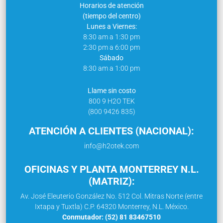
Horarios de atención
(tiempo del centro)
Lunes a Viernes:
8:30 am a 1:30 pm
2:30 pm a 6:00 pm
Sábado
8:30 am a 1:00 pm
Llame sin costo
800 9 H2O TEK
(800 9426 835)
ATENCIÓN A CLIENTES (NACIONAL):
info@h2otek.com
OFICINAS Y PLANTA MONTERREY N.L.
(MATRIZ):
Av. José Eleuterio González No. 512 Col. Mitras Norte (entre
Ixtapa y Tuxtla) C.P. 64320 Monterrey, N.L. México.
Conmutador: (52) 81 83467510