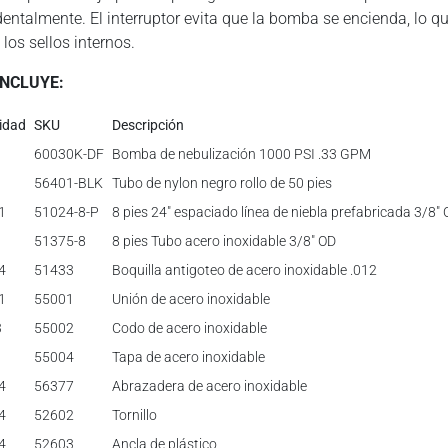
dentalmente. El interruptor evita que la bomba se encienda, lo q
los sellos internos.
INCLUYE:
idad
SKU
Descripción
1
60030K-DF
Bomba de nebulización 1000 PSI .33 GPM
1
56401-BLK
Tubo de nylon negro rollo de 50 pies
1
51024-8-P
8 pies 24″ espaciado línea de niebla prefabricada 3/8″
1
51375-8
8 pies Tubo acero inoxidable 3/8″ OD
4
51433
Boquilla antigoteo de acero inoxidable .012
1
55001
Unión de acero inoxidable
3
55002
Codo de acero inoxidable
1
55004
Tapa de acero inoxidable
4
56377
Abrazadera de acero inoxidable
4
52602
Tornillo
4
52603
Ancla de plástico