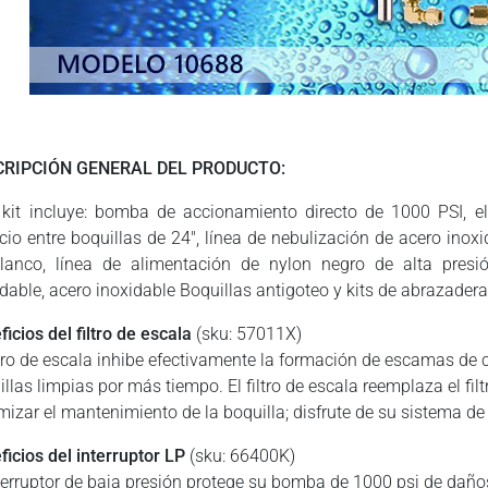
CRIPCIÓN GENERAL DEL PRODUCTO:
 kit incluye: bomba de accionamiento directo de 1000 PSI, el
cio entre boquillas de 24″, línea de nebulización de acero inoxi
lanco, línea de alimentación de nylon negro de alta presi
idable, acero inoxidable Boquillas antigoteo y kits de abrazadera
ficios del filtro de escala
(sku: 57011X)
iltro de escala inhibe efectivamente la formación de escamas de
illas limpias por más tiempo. El filtro de escala reemplaza el fi
mizar el mantenimiento de la boquilla; disfrute de su sistema d
ficios del interruptor LP
(sku: 66400K)
nterruptor de baja presión protege su bomba de 1000 psi de daños