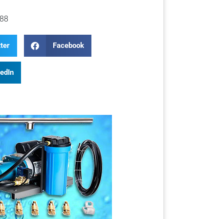
88
ter
Facebook
kedIn