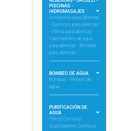
ALBERCAS - JACUZZI -
PISCINAS -
HIDROMASAJES
Accesorios para albercas
- Químicos para albercas
- Filtros para albercas -
Calentadores de agua
para albercas - Bombas
para albercas
BOMBEO DE AGUA
Bombas - Presión de
agua
PURIFICACIÓN DE
AGUA
Filtros-Ósmosis-
Suavizadores-Químicos