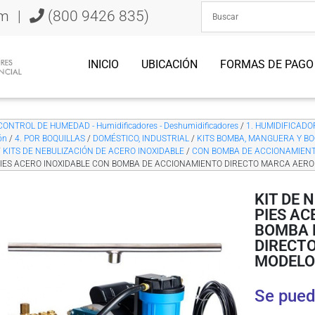
om
|
(800 9426 835)
INICIO
UBICACIÓN
FORMAS DE PAGO
CONTROL DE HUMEDAD - Humidificadores - Deshumidificadores
/
1. HUMIDIFICADORE
ón
/
4. POR BOQUILLAS
/
DOMÉSTICO, INDUSTRIAL
/
KITS BOMBA, MANGUERA Y BO
/
KITS DE NEBULIZACIÓN DE ACERO INOXIDABLE
/
CON BOMBA DE ACCIONAMIENTO
 PIES ACERO INOXIDABLE CON BOMBA DE ACCIONAMIENTO DIRECTO MARCA AER
KIT DE 
PIES AC
BOMBA 
DIRECT
MODELO
Se pued