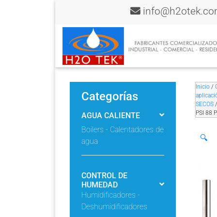
info@h2otek.c
Inicio
/
Categorías
aplicaci
SECOS
PSI 88
AGUA CALIENTE
Boilers - Calentadores de
🔍
agua
CONTROL DE
HUMEDAD
Humidificadores -
Deshumidificadores