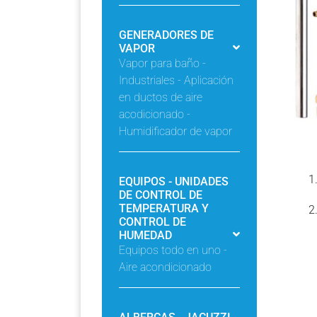
GENERADORES DE
VAPOR
Vapor para baño -
Industriales - Aplicación
en ductos de aire
acodicionado -
Humidificador de vapor
EQUIPOS - UNIDADES
DE CONTROL DE
TEMPERATURA Y
CONTROL DE
HUMEDAD
Equipos todo en uno -
Aire acondicionado