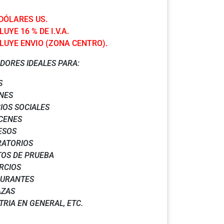
 DÓLARES US.
UYE 16 % DE I.V.A.
LUYE ENVIO (ZONA CENTRO).
DORES IDEALES PARA:
S
NES
IOS SOCIALES
CENES
ESOS
RATORIOS
OS DE PRUEBA
RCIOS
AURANTES
AZAS
TRIA EN GENERAL, ETC.