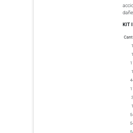
acci
dañe 
KIT 
Cant
1
4
1
5
5
5