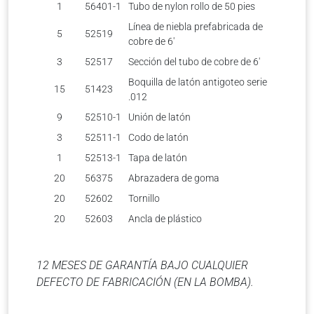
1
56401-1
Tubo de nylon rollo de 50 pies
Línea de niebla prefabricada de
5
52519
cobre de 6′
3
52517
Sección del tubo de cobre de 6′
Boquilla de latón antigoteo serie
15
51423
.012
9
52510-1
Unión de latón
3
52511-1
Codo de latón
1
52513-1
Tapa de latón
20
56375
Abrazadera de goma
20
52602
Tornillo
20
52603
Ancla de plástico
12 MESES DE GARANTÍA BAJO CUALQUIER
DEFECTO DE FABRICACIÓN (EN LA BOMBA).