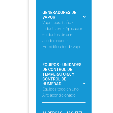
GENERADORES DE
VAPOR
Vapor para baño -
Industriales - Aplicación
en ductos de aire
acodicionado -
Humidificador de vapor
EQUIPOS - UNIDADES
DE CONTROL DE
TEMPERATURA Y
CONTROL DE
HUMEDAD
Equipos todo en uno -
Aire acondicionado