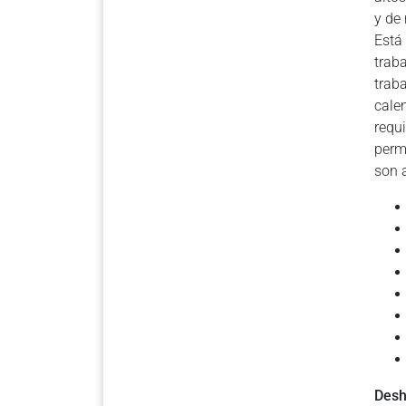
y de 
Está
trab
trab
cale
requ
perm
son 
Desh