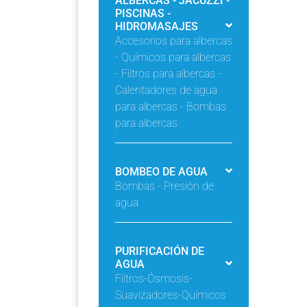
ALBERCAS - JACUZZI -
PISCINAS -
HIDROMASAJES
Accesorios para albercas
- Químicos para albercas
- Filtros para albercas -
Calentadores de agua
para albercas - Bombas
para albercas
BOMBEO DE AGUA
Bombas - Presión de
agua
PURIFICACIÓN DE
AGUA
Filtros-Ósmosis-
Suavizadores-Químicos