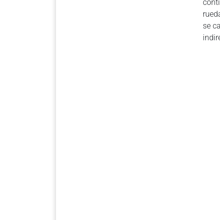
cont
rued
se c
indir