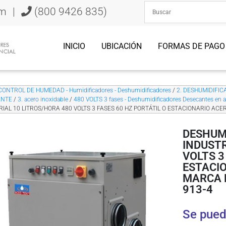
om
|
(800 9426 835)
INICIO
UBICACIÓN
FORMAS DE PAGO
CONTROL DE HUMEDAD - Humidificadores - Deshumidificadores
/
2. DESHUMIDIFICA
ANTE
/
3. acero inoxidable
/
480 VOLTS 3 fases - Deshumidificadores Desecantes en a
RIAL 10 LITROS/HORA 480 VOLTS 3 FASES 60 HZ PORTÁTIL O ESTACIONARIO ACE
DESHUM
INDUSTR
VOLTS 3
ESTACI
MARCA H
913-4
Se pued