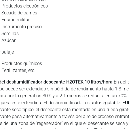
Productos electrónicos
Secado de carnes
Equipo militar
Instrumento preciso
Semillas
Azúcar
mbalaje
Productos químicos
Fertilizantes, etc.
del deshumidificador desecante H2OTEK 10 litros/hora
En apli
pe puede ser extendido sin pérdida de rendimiento hasta 1.3 met
cirá por lo general un 30% y a 2.1 metros se reducirá en un 70
uera esté extendida. El deshumidificador es auto-regulable.
FU
cante seco típico, el desecante está montado en una rueda girato
cante pasa alternativamente a través del aire de proceso entra
és de una zona de “regenerador” en el que el desecante se seca