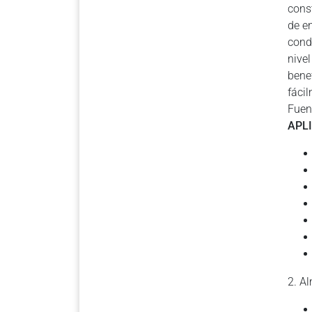
const
de e
cond
nive
bene
fáci
Fuen
APL
2. A