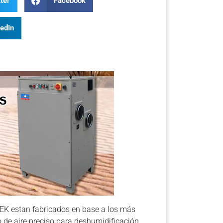
ter
Facebook
kedIn
EK estan fabricados en base a los más
o de aire preciso para deshumidificación