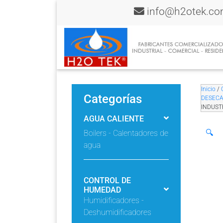
info@h2otek.c
Inicio
/
Categorías
DESEC
INDUST
AGUA CALIENTE
🔍
Boilers - Calentadores de
agua
CONTROL DE
HUMEDAD
Humidificadores -
Deshumidificadores