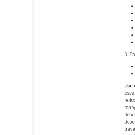
3. E
Uso 
esca
redu
mang
dese
dese
trav