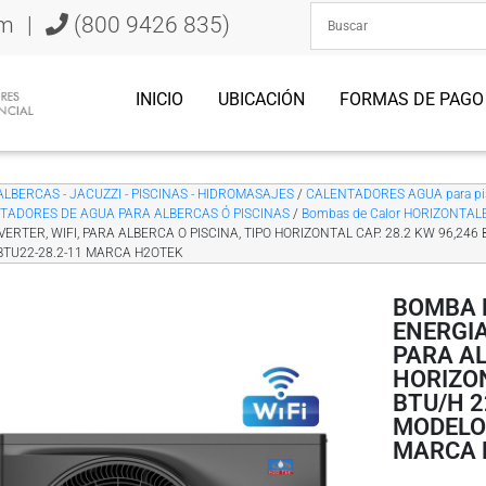
om
|
(800 9426 835)
INICIO
UBICACIÓN
FORMAS DE PAGO
ALBERCAS - JACUZZI - PISCINAS - HIDROMASAJES
/
CALENTADORES AGUA para pis
NTADORES DE AGUA PARA ALBERCAS Ó PISCINAS
/
Bombas de Calor HORIZONTAL
VERTER, WIFI, PARA ALBERCA O PISCINA, TIPO HORIZONTAL CAP. 28.2 KW 96,246
BTU22-28.2-11 MARCA H2OTEK
BOMBA 
ENERGIA
PARA AL
HORIZON
BTU/H 2
MODELO
MARCA 