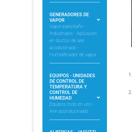
GENERADORES DE
VAPOR
Vapor para baño -
Industriales - Aplicación
en ductos de aire
acodicionado -
Humidificador de vapor
EQUIPOS - UNIDADES
DE CONTROL DE
TEMPERATURA Y
CONTROL DE
HUMEDAD
Equipos todo en uno -
Aire acondicionado