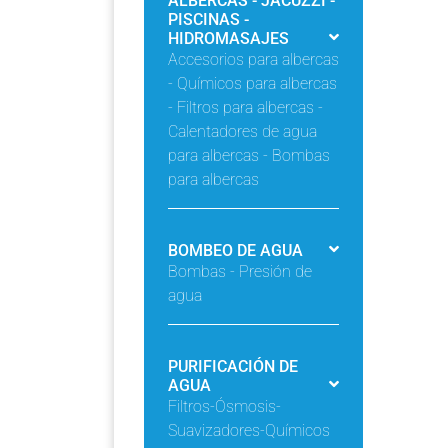
ALBERCAS - JACUZZI -
PISCINAS -
HIDROMASAJES
Accesorios para albercas
- Químicos para albercas
- Filtros para albercas -
Calentadores de agua
para albercas - Bombas
para albercas
BOMBEO DE AGUA
Bombas - Presión de
agua
PURIFICACIÓN DE
AGUA
Filtros-Ósmosis-
Suavizadores-Químicos