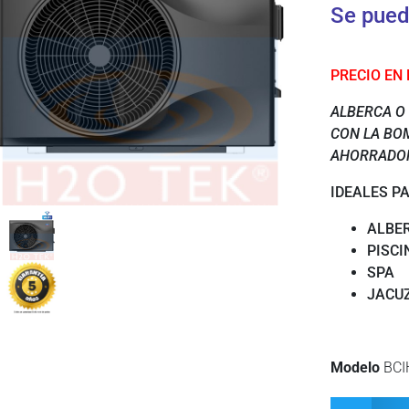
Se pued
PRECIO EN
ALBERCA O 
CON LA BO
AHORRADORA
IDEALES PA
ALBE
PISCI
SPA
JACU
Modelo
BCI