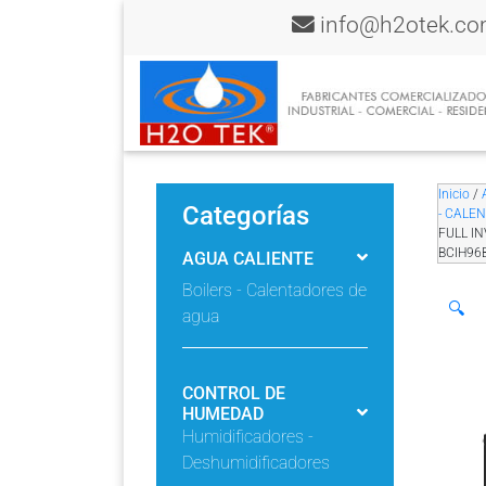
info@h2otek.c
Inicio
/
Categorías
- CALE
FULL IN
BCIH96
AGUA CALIENTE
Boilers - Calentadores de
🔍
agua
CONTROL DE
HUMEDAD
Humidificadores -
Deshumidificadores