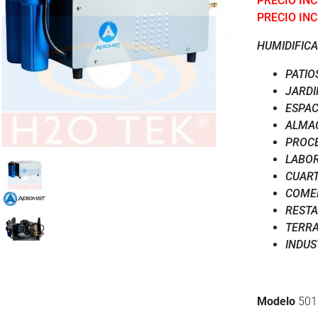
PRECIO INCL
PRECIO INC
HUMIDIFICA
PATIO
JARDI
ESPAC
ALMA
PROC
LABO
CUART
COME
REST
TERR
INDUS
Modelo
501