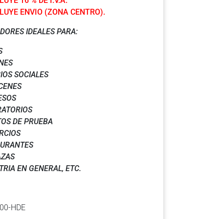
UYE 16 % DE I.V.A.
LUYE ENVIO (ZONA CENTRO).
DORES IDEALES PARA:
S
NES
IOS SOCIALES
CENES
ESOS
RATORIOS
OS DE PRUEBA
RCIOS
AURANTES
AZAS
TRIA EN GENERAL, ETC.
00-HDE