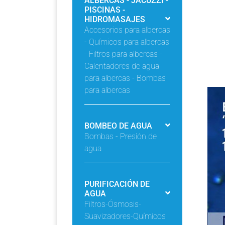
ALBERCAS - JACUZZI -
PISCINAS -
HIDROMASAJES
Accesorios para albercas
- Químicos para albercas
- Filtros para albercas -
Calentadores de agua
para albercas - Bombas
para albercas
BOMBEO DE AGUA
Bombas - Presión de
agua
PURIFICACIÓN DE
AGUA
Filtros-Ósmosis-
Suavizadores-Químicos