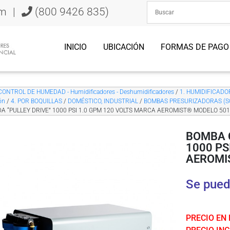
om
|
(800 9426 835)
INICIO
UBICACIÓN
FORMAS DE PAGO
CONTROL DE HUMEDAD - Humidificadores - Deshumidificadores
/
1. HUMIDIFICADORE
ón
/
4. POR BOQUILLAS
/
DOMÉSTICO, INDUSTRIAL
/
BOMBAS PRESURIZADORAS (S
A “PULLEY DRIVE” 1000 PSI 1.0 GPM 120 VOLTS MARCA AEROMIST® MODELO 50
BOMBA 
1000 PS
AEROMI
Se pued
PRECIO EN