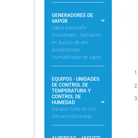
GENERADORES DE
VAPOR
Vapor para baño -
Industriales - Aplicación
en ductos de aire
acodicionado -
Humidificador de vapor
EQUIPOS - UNIDADES
DE CONTROL DE
TEMPERATURA Y
CONTROL DE
HUMEDAD
Equipos todo en uno -
Aire acondicionado