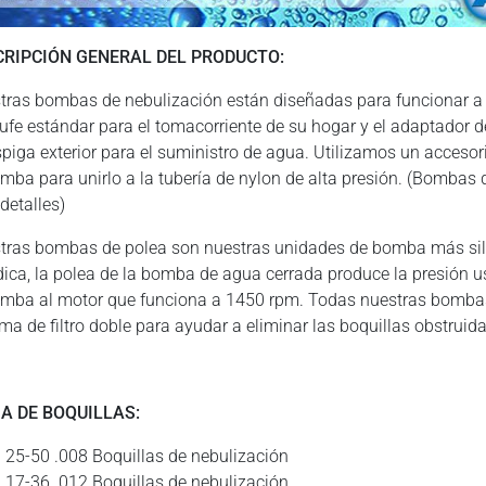
CRIPCIÓN GENERAL DEL PRODUCTO:
tras bombas de nebulización están diseñadas para funcionar a
ufe estándar para el tomacorriente de su hogar y el adaptador 
spiga exterior para el suministro de agua. Utilizamos un accesor
omba para unirlo a la tubería de nylon de alta presión. (Bombas
detalles)
tras bombas de polea son nuestras unidades de bomba más si
ndica, la polea de la bomba de agua cerrada produce la presión
omba al motor que funciona a 1450 rpm. Todas nuestras bomba
ema de filtro doble para ayudar a eliminar las boquillas obstruid
A DE BOQUILLAS:
25-50 .008 Boquillas de nebulización
17-36 .012 Boquillas de nebulización