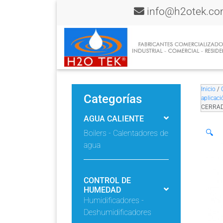
info@h2otek.c
Inicio
/
Categorías
aplicaci
CERRAD
AGUA CALIENTE
🔍
Boilers - Calentadores de
agua
CONTROL DE
HUMEDAD
Humidificadores -
Deshumidificadores