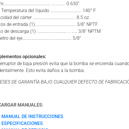
rir…………………………………………. ………….. 0.630”
 Temperatura del líquido ………………………….. 140° F
cidad del cárter …………………………………….. 8.5 oz.
tos de entrada (1) ………………………………….. 3/8” NPTF
to de descarga (1) …………………………. .. …… 3/8″ NPTM
etro del eje…………………………………………… 5/8″
lementos opcionales:
nterruptor de baja presión evita que la bomba se encienda cuando
dentalmente. Esto evita daños a la bomba.
ESES DE GARANTÍA BAJO CUALQUIER DEFECTO DE FABRICACI
CARGAR MANUALES:
MANUAL DE INSTRUCCIONES
ESPECIFICACIONES