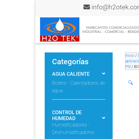
info@h2otek.c
Inicio
/
Categorías
aplicaci
PSI
/ B
AGUA CALIENTE
🔍
Boilers - Calentadores de
agua
CONTROL DE
HUMEDAD
Humidificadores -
Deshumidificadores