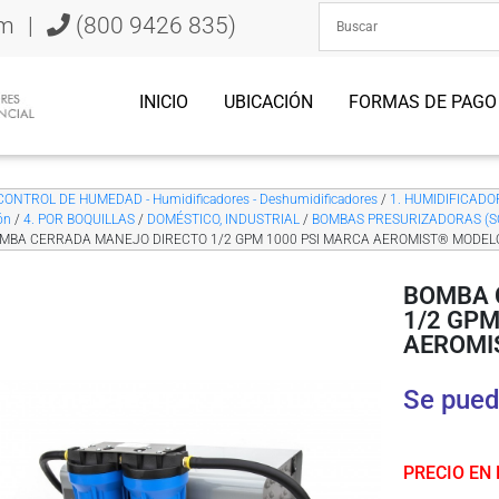
om
|
(800 9426 835)
INICIO
UBICACIÓN
FORMAS DE PAGO
CONTROL DE HUMEDAD - Humidificadores - Deshumidificadores
/
1. HUMIDIFICADORE
ón
/
4. POR BOQUILLAS
/
DOMÉSTICO, INDUSTRIAL
/
BOMBAS PRESURIZADORAS (S
OMBA CERRADA MANEJO DIRECTO 1/2 GPM 1000 PSI MARCA AEROMIST® MODEL
BOMBA 
1/2 GPM
AEROMI
Se pued
PRECIO EN