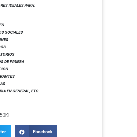
RES IDEALES PARA:
ES
OS SOCIALES
ENES
SOS
ATORIOS
S DE PRUEBA
CIOS
URANTES
ZAS
RIA EN GENERAL
,
ETC.
050KH
ter
Facebook