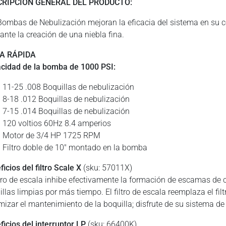
CRIPCIÓN GENERAL DEL PRODUCTO:
Bombas de Nebulización mejoran la eficacia del sistema en su con
ante la creación de una niebla fina.
TA RÁPIDA
cidad de la bomba de 1000 PSI:
11-25 .008 Boquillas de nebulización
8-18 .012 Boquillas de nebulización
7-15 .014 Boquillas de nebulización
120 voltios 60Hz 8.4 amperios
Motor de 3/4 HP 1725 RPM
Filtro doble de 10″ montado en la bomba
icios del filtro Scale X
(sku: 57011X)
iltro de escala inhibe efectivamente la formación de escamas de
illas limpias por más tiempo. El filtro de escala reemplaza el fi
mizar el mantenimiento de la boquilla; disfrute de su sistema d
ficios del interruptor LP
(sku: 66400K)