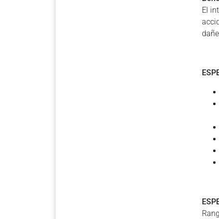
El i
acci
dañe 
ESP
ESP
Rang