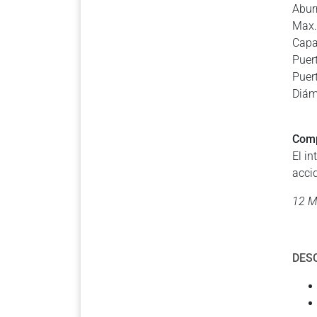
Abur
Max.
Capa
Puer
Puer
Diám
Comp
El i
acci
12 M
DES