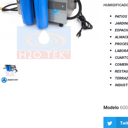
HUMIDIFICADO
PATIOS
JARDIN
ESPACI
ALMAC
PROCE
LABOR
CUARTO
COMER
RESTA
TERRA
INDUST
Modelo
60
Twit