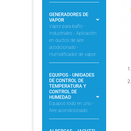
GENERADORES DE
VAPOR
Vapor para baño -
Industriales - Aplicación
en ductos de aire
acodicionado -
Humidificador de vapor
EQUIPOS - UNIDADES
DE CONTROL DE
TEMPERATURA Y
CONTROL DE
HUMEDAD
Equipos todo en uno -
Aire acondicionado