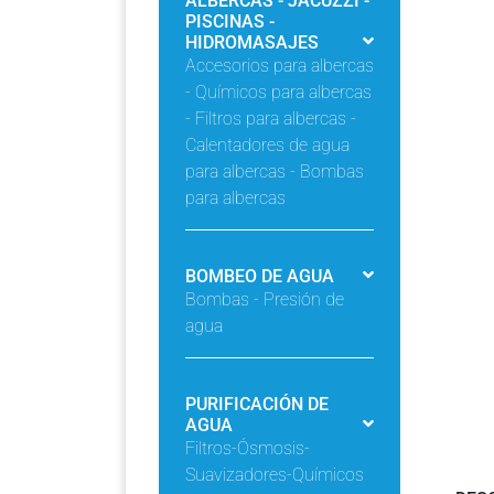
ALBERCAS - JACUZZI -
PISCINAS -
HIDROMASAJES
Accesorios para albercas
- Químicos para albercas
- Filtros para albercas -
Calentadores de agua
para albercas - Bombas
para albercas
BOMBEO DE AGUA
Bombas - Presión de
agua
PURIFICACIÓN DE
AGUA
Filtros-Ósmosis-
Suavizadores-Químicos