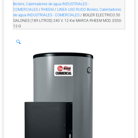
Boilers, Calentadores de agua INDUSTRIALES -
COMERCIALES
/
RHEEM
/
LINEA USO RUDO Boilers, Calentadores
de agua INDUSTRIALES - COMERCIALES
/ BOILER ELECTRICO 50
GALONES (189 LITROS) 240 V. 12 Kw MARCA RHEEM MOD. ES50-
12-G
🔍