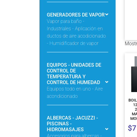
GENERADORES DE VAPOR
Vapor para baño -
Industriales - Aplicación en
ductos de aire acodicionado
- Humidificador de vapor
Mostr
EQUIPOS - UNIDADES DE
CONTROL DE
TEMPERATURA Y
CONTROL DE HUMEDAD
Equipos todo en uno - Aire
acondicionado
BOI
1
2
MA
ALBERCAS - JACUZZI -
MOD
PISCINAS -
$
7
HIDROMASAJES
Accesorios para albercas -