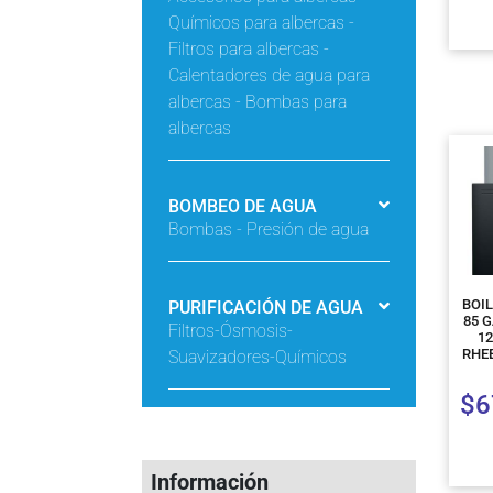
Químicos para albercas -
Filtros para albercas -
Calentadores de agua para
albercas - Bombas para
albercas
BOMBEO DE AGUA
Bombas - Presión de agua
BOI
PURIFICACIÓN DE AGUA
85 
Filtros-Ósmosis-
1
RHE
Suavizadores-Químicos
$
6
Información