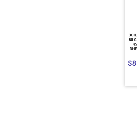
BOI
85 
4
RHE
$
8