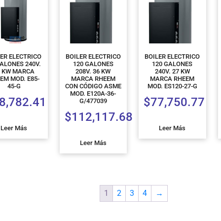
LER ELECTRICO
BOILER ELECTRICO
BOILER ELECTRICO
GALONES 240V.
120 GALONES
120 GALONES
5 KW MARCA
208V. 36 KW
240V. 27 KW
EM MOD. E85-
MARCA RHEEM
MARCA RHEEM
45-G
CON CÓDIGO ASME
MOD. ES120-27-G
MOD. E120A-36-
8,782.41
$
77,750.77
G/477039
$
112,117.68
Leer Más
Leer Más
Leer Más
1
2
3
4
→