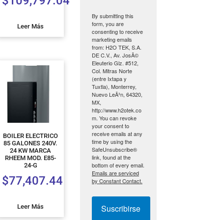
$
109,797.04
By submitting this
form, you are
Leer Más
consenting to receive
marketing emails
from: H2O TEK, S.A.
DE C.V., Av. JosÃ©
Eleuterio Glz. #512,
Col. Mitras Norte
(entre Ixtapa y
Tuxtla), Monterrey,
Nuevo LeÃ³n, 64320,
MX,
http://www.h2otek.co
m. You can revoke
your consent to
receive emails at any
BOILER ELECTRICO
time by using the
85 GALONES 240V.
SafeUnsubscribe®
24 KW MARCA
link, found at the
RHEEM MOD. E85-
bottom of every email.
24-G
Emails are serviced
$
77,407.44
by Constant Contact.
Suscribirse
Leer Más