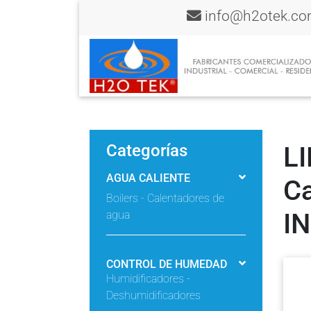
info@h2otek.c
Categorías
LI
AGUA CALIENTE
Ca
Boilers - Calentadores de
I
agua
CONTROL DE HUMEDAD
Humidificadores -
Deshumidificadores