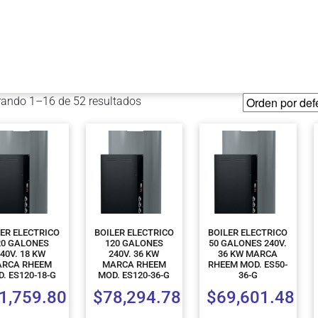
ando 1–16 de 52 resultados
LER ELECTRICO
BOILER ELECTRICO
BOILER ELECTRICO
20 GALONES
120 GALONES
50 GALONES 240V.
40V. 18 KW
240V. 36 KW
36 KW MARCA
RCA RHEEM
MARCA RHEEM
RHEEM MOD. ES50-
. ES120-18-G
MOD. ES120-36-G
36-G
1,759.80
$
78,294.78
$
69,601.48