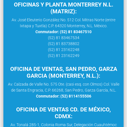
OFICINAS Y PLANTA MONTERREY N.L.
(MATRIZ):
Av. José Eleuterio González No. 512 Col. Mitras Norte (entre
Ixtapa y Tuxtla) C.P. 64320 Monterrey, N.L. México.
Conmutador: (52) 81 83467510
(52) 81 83467534
(52) 81 83738802
(52) 81 23162248
(52) 81 23162249
OFICINA DE VENTAS, SAN PEDRO, GARZA
GARCIA (MONTERREY, N.L.):
Av. Calzada de Valle No. 575 Ote. (casi esq. con Olmos) Col. Valle
de Santa Engracia, C.P. 66268, San Pedro, Garza García, N.L.
Conmutador: (52) 8114155506
OFICINA DE VENTAS CD. DE MÉXICO,
CDMX:
Av. Tonalá 285-1, Colonia Roma Sur, Delegación Cuauhtémoc