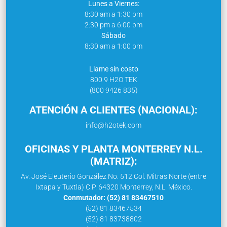
Lunes a Viernes:
8:30 am a 1:30 pm
2:30 pm a 6:00 pm
Sábado
8:30 am a 1:00 pm
Llame sin costo
800 9 H2O TEK
(800 9426 835)
ATENCIÓN A CLIENTES (NACIONAL):
info@h2otek.com
OFICINAS Y PLANTA MONTERREY N.L.
(MATRIZ):
Av. José Eleuterio González No. 512 Col. Mitras Norte (entre
Ixtapa y Tuxtla) C.P. 64320 Monterrey, N.L. México.
Conmutador: (52) 81 83467510
(52) 81 83467534
(52) 81 83738802