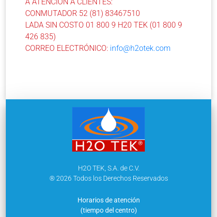
A ATENCIÓN A CLIENTES:
CONMUTADOR 52 (81) 83467510
LADA SIN COSTO 01 800 9 H20 TEK (01 800 9
426 835)
CORREO ELECTRÓNICO:
info@h2otek.com
H2O TEK, S.A. de C.V.
® 2026 Todos los Derechos Reservados
Horarios de atención
(tiempo del centro)