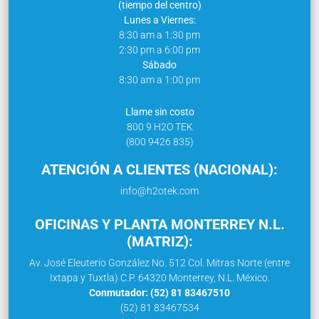
(tiempo del centro)
Lunes a Viernes:
8:30 am a 1:30 pm
2:30 pm a 6:00 pm
Sábado
8:30 am a 1:00 pm
Llame sin costo
800 9 H2O TEK
(800 9426 835)
ATENCIÓN A CLIENTES (NACIONAL):
info@h2otek.com
OFICINAS Y PLANTA MONTERREY N.L.
(MATRIZ):
Av. José Eleuterio González No. 512 Col. Mitras Norte (entre
Ixtapa y Tuxtla) C.P. 64320 Monterrey, N.L. México.
Conmutador: (52) 81 83467510
(52) 81 83467534