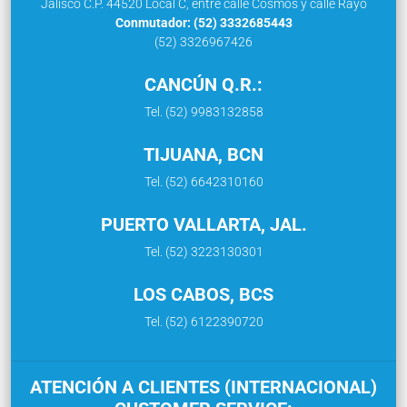
Jalisco C.P. 44520 Local C, entre calle Cosmos y calle Rayo
Conmutador: (52) 3332685443
(52) 3326967426
CANCÚN Q.R.:
Tel. (52) 9983132858
TIJUANA, BCN
Tel. (52) 6642310160
PUERTO VALLARTA, JAL.
Tel. (52) 3223130301
LOS CABOS, BCS
Tel. (52) 6122390720
ATENCIÓN A CLIENTES (INTERNACIONAL)