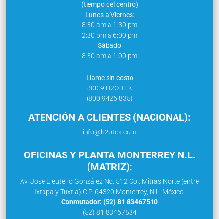
(tiempo del centro)
Lunes a Viernes:
8:30 am a 1:30 pm
2:30 pm a 6:00 pm
Sábado
8:30 am a 1:00 pm
Llame sin costo
800 9 H2O TEK
(800 9426 835)
ATENCIÓN A CLIENTES (NACIONAL):
info@h2otek.com
OFICINAS Y PLANTA MONTERREY N.L.
(MATRIZ):
Av. José Eleuterio González No. 512 Col. Mitras Norte (entre
Ixtapa y Tuxtla) C.P. 64320 Monterrey, N.L. México.
Conmutador: (52) 81 83467510
(52) 81 83467534