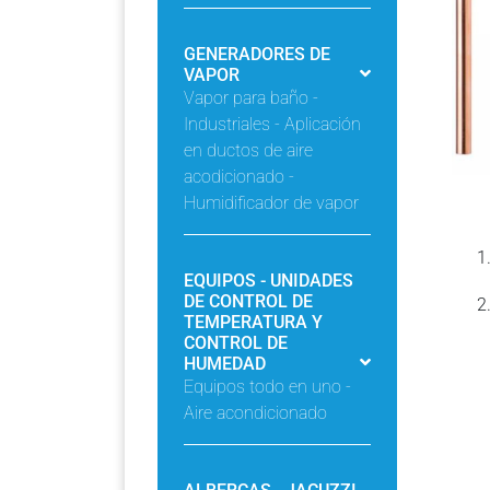
GENERADORES DE
VAPOR
Vapor para baño -
Industriales - Aplicación
en ductos de aire
acodicionado -
Humidificador de vapor
EQUIPOS - UNIDADES
DE CONTROL DE
TEMPERATURA Y
CONTROL DE
HUMEDAD
Equipos todo en uno -
Aire acondicionado