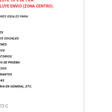
UYE 16 % DE I.V.A.
LUYE ENVIO (ZONA CENTRO).
RES IDEALES PARA:
ES
OS SOCIALES
ENES
SOS
ATORIOS
S DE PRUEBA
CIOS
URANTES
ZAS
RIA EN GENERAL
,
ETC.
72-C