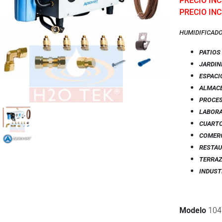
PRECIO INCL
PRECIO INC
HUMIDIFICADO
PATIOS
JARDIN
ESPACI
ALMAC
PROCE
LABOR
CUARTO
COMER
RESTA
TERRA
INDUST
Modelo
104