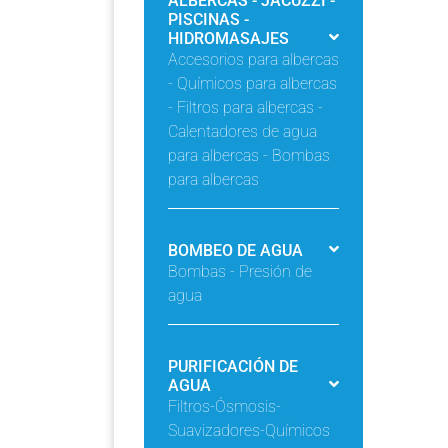
ALBERCAS - JACUZZI -
PISCINAS -
HIDROMASAJES
Accesorios para albercas
- Químicos para albercas
- Filtros para albercas -
Calentadores de agua
para albercas - Bombas
para albercas
BOMBEO DE AGUA
Bombas - Presión de
agua
PURIFICACIÓN DE
AGUA
Filtros-Ósmosis-
Suavizadores-Químicos