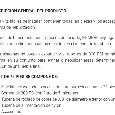
CRIPCIÓN GENERAL DEL PRODUCTO:
s kits fáciles de instalar, contienen todas las piezas y los acc
ema de nebulización.
ués de haber instalado la tubería de rociado, SIEMPRE enjuagar
llas para eliminar cualquier residuo en el interior de la tubería.
s sistemas se pueden expandir y el tubo es de 300 PSI nomin
ema en su conjunto para enfriar o nebulizar áreas determinad
ción de una niebla fina.
IT DE 72 PIES SE COMPONE DE:
Este kit incluye todo lo necesario para humedecer hasta 72 pie
Bomba de 300 PSI con filtro de 5 micrones
Tubería de rociado de cobre de 3/8″ de diámetro exterior con un
Tubería de alimentación de nylon
Accesorios