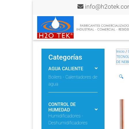
info@h2otek.c
Inicio
/
Categorías
TECNOL
DE NEB
AGUA CALIENTE
🔍
Boilers - Calentadores de
agua
CONTROL DE
HUMEDAD
Humidificadores -
Deshumidificadores