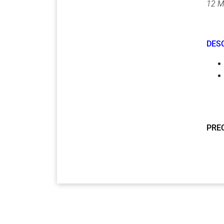
12 M
DES
PREC