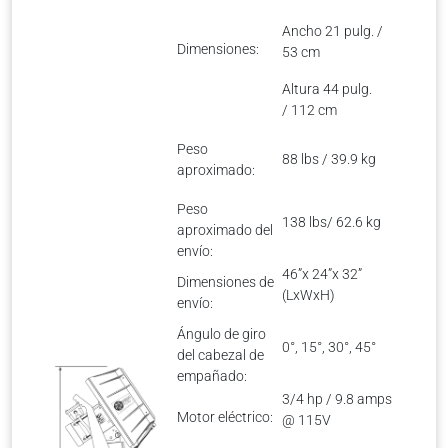
Ancho 21 pulg. /
Dimensiones:
53 cm
Altura 44 pulg.
/ 112 cm
Peso
88 lbs / 39.9 kg
aproximado:
Peso
138 lbs/ 62.6 kg
aproximado del
envío:
46”x 24”x 32”
Dimensiones de
(LxWxH)
envío:
Ángulo de giro
0°, 15°, 30°, 45°
del cabezal de
empañado:
3/4 hp / 9.8 amps
Motor eléctrico:
@ 115V