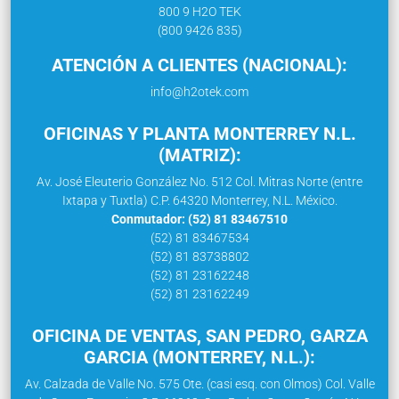
800 9 H2O TEK
(800 9426 835)
ATENCIÓN A CLIENTES (NACIONAL):
info@h2otek.com
OFICINAS Y PLANTA MONTERREY N.L.
(MATRIZ):
Av. José Eleuterio González No. 512 Col. Mitras Norte (entre
Ixtapa y Tuxtla) C.P. 64320 Monterrey, N.L. México.
Conmutador: (52) 81 83467510
(52) 81 83467534
(52) 81 83738802
(52) 81 23162248
(52) 81 23162249
OFICINA DE VENTAS, SAN PEDRO, GARZA
GARCIA (MONTERREY, N.L.):
Av. Calzada de Valle No. 575 Ote. (casi esq. con Olmos) Col. Valle