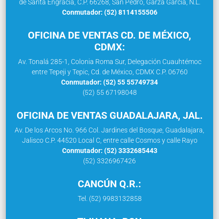
de Santa Engracia, C.P. 66268, San Pedro, Garza García, N.L.
Conmutador: (52) 8114155506
OFICINA DE VENTAS CD. DE MÉXICO,
CDMX:
Av. Tonalá 285-1, Colonia Roma Sur, Delegación Cuauhtémoc
entre Tepeji y Tepic, Cd. de México, CDMX C.P. 06760
Conmutador: (52) 55 55749734
(52) 55 67198048
OFICINA DE VENTAS GUADALAJARA, JAL.
Av. De los Arcos No. 966 Col. Jardines del Bosque, Guadalajara,
Jalisco C.P. 44520 Local C, entre calle Cosmos y calle Rayo
Conmutador: (52) 3332685443
(52) 3326967426
CANCÚN Q.R.:
Tel. (52) 9983132858