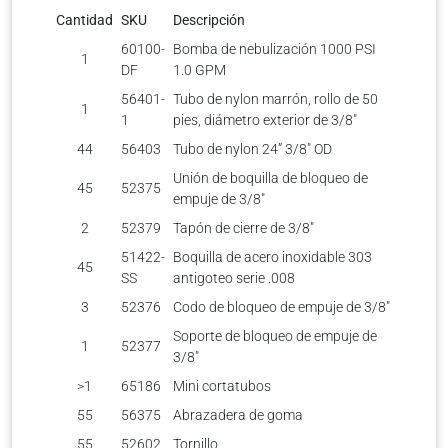
Cantidad
SKU
Descripción
60100-
Bomba de nebulización 1000 PSI
1
DF
1.0 GPM
56401-
Tubo de nylon marrón, rollo de 50
1
1
pies, diámetro exterior de 3/8″
44
56403
Tubo de nylon 24” 3/8″ OD
Unión de boquilla de bloqueo de
45
52375
empuje de 3/8″
2
52379
Tapón de cierre de 3/8″
51422-
Boquilla de acero inoxidable 303
45
SS
antigoteo serie .008
3
52376
Codo de bloqueo de empuje de 3/8″
Soporte de bloqueo de empuje de
1
52377
3/8″
>1
65186
Mini cortatubos
55
56375
Abrazadera de goma
55
52602
Tornillo