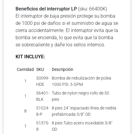
Beneficios del interruptor LP
(sku: 66400K)
El interruptor de baja presión protege su bomba
de 1000 psi de daños si el suministro de agua se
cierra accidentalmente. El interruptor evita que la
bomba se encienda, lo que evita que la bomba
se sobrecaliente y dañe los sellos internos.
KIT INCLUYE:
Cantidad
SKU
Descripción
50099-
Bomba de nebulización de polea
1
HDE
1000 PSI .5 GPM
56401-
Tubo de nylon negro rollo de 50
1
BLK
pies
51024-
8 pies 24″ espaciado línea de niebla
8
8-P
prefabricada 3/8″ OD
51375-
8 pies Tubo acero inoxidable 3/8″
1
8
OD