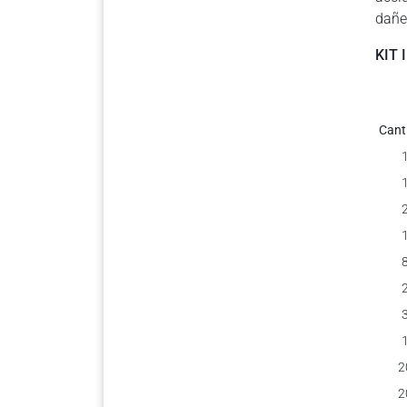
dañe 
KIT 
Cant
2
2