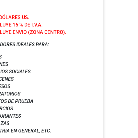
 DÓLARES US.
UYE 16 % DE I.V.A.
LUYE ENVIO (ZONA CENTRO).
DORES IDEALES PARA:
S
NES
IOS SOCIALES
CENES
ESOS
RATORIOS
OS DE PRUEBA
RCIOS
AURANTES
AZAS
TRIA EN GENERAL, ETC.