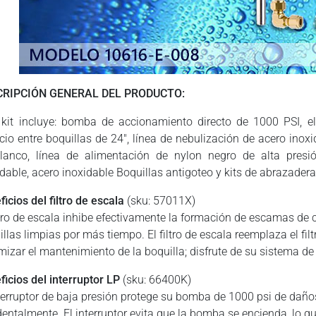
CRIPCIÓN GENERAL DEL PRODUCTO:
 kit incluye: bomba de accionamiento directo de 1000 PSI, el
cio entre boquillas de 24″, línea de nebulización de acero inoxi
lanco, línea de alimentación de nylon negro de alta presi
idable, acero inoxidable Boquillas antigoteo y kits de abrazadera
icios del filtro de escala
(sku: 57011X)
iltro de escala inhibe efectivamente la formación de escamas de
illas limpias por más tiempo. El filtro de escala reemplaza el fi
mizar el mantenimiento de la boquilla; disfrute de su sistema d
ficios del interruptor LP
(sku: 66400K)
nterruptor de baja presión protege su bomba de 1000 psi de daños
dentalmente. El interruptor evita que la bomba se encienda, lo q