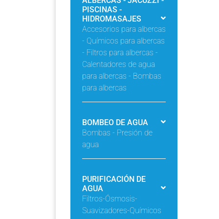
ALBERCAS - JACUZZI -
PISCINAS -
HIDROMASAJES
Accesorios para albercas
- Químicos para albercas
- Filtros para albercas -
Calentadores de agua
para albercas - Bombas
para albercas
BOMBEO DE AGUA
Bombas - Presión de
agua
PURIFICACIÓN DE
AGUA
Filtros-Ósmosis-
Suavizadores-Químicos