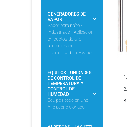
GENERADORES DE
VAPOR
Vapor para baño -
Industriales - Aplicación
en ductos de aire
acodicionado -
Humidificador de vapor
EQUIPOS - UNIDADES
DE CONTROL DE
TEMPERATURA Y
CONTROL DE
HUMEDAD
Equipos todo en uno -
Aire acondicionado