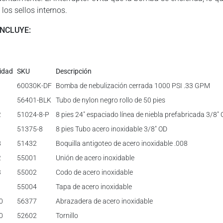
los sellos internos.
INCLUYE:
idad
SKU
Descripción
1
60030K-DF
Bomba de nebulización cerrada 1000 PSI .33 GPM
1
56401-BLK
Tubo de nylon negro rollo de 50 pies
2
51024-8-P
8 pies 24″ espaciado línea de niebla prefabricada 3/8″
1
51375-8
8 pies Tubo acero inoxidable 3/8″ OD
8
51432
Boquilla antigoteo de acero inoxidable .008
2
55001
Unión de acero inoxidable
3
55002
Codo de acero inoxidable
1
55004
Tapa de acero inoxidable
0
56377
Abrazadera de acero inoxidable
0
52602
Tornillo