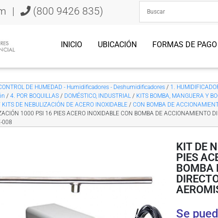
om
|
(800 9426 835)
INICIO
UBICACIÓN
FORMAS DE PAGO
CONTROL DE HUMEDAD - Humidificadores - Deshumidificadores
/
1. HUMIDIFICADORE
ón
/
4. POR BOQUILLAS
/
DOMÉSTICO, INDUSTRIAL
/
KITS BOMBA, MANGUERA Y BO
/
KITS DE NEBULIZACIÓN DE ACERO INOXIDABLE
/
CON BOMBA DE ACCIONAMIENT
ZACIÓN 1000 PSI 16 PIES ACERO INOXIDABLE CON BOMBA DE ACCIONAMIENTO
E-008
KIT DE 
PIES AC
BOMBA 
DIRECT
AEROMI
Se pued