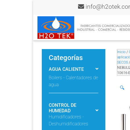
info@h2otek.c
Inicio
/
Categorías
aplicaci
SECOS
NEBULI
AGUA CALIENTE
10616-
Boilers - Calentadores de
agua
🔍
CONTROL DE
HUMEDAD
Humidificadores -
Deshumidificadores