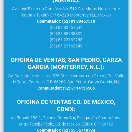
Av. José Eleuterio González No. 512 Col. Mitras Norte (entre
Ixtapa y Tuxtla) C.P. 64320 Monterrey, N.L. México.
Conmutador: (52) 81 83467510
(52) 81 83467534
(52) 81 83738802
(52) 81 23162248
(52) 81 23162249
OFICINA DE VENTAS, SAN PEDRO, GARZA
GARCIA (MONTERREY, N.L.):
Av. Calzada de Valle No. 575 Ote. (casi esq. con Olmos) Col. Valle
de Santa Engracia, C.P. 66268, San Pedro, Garza García, N.L.
Conmutador: (52) 8114155506
OFICINA DE VENTAS CD. DE MÉXICO,
CDMX:
Av. Tonalá 285-1, Colonia Roma Sur, Delegación Cuauhtémoc
entre Tepeji y Tepic, Cd. de México, CDMX C.P. 06760
Conmutador: (52) 55 55749734