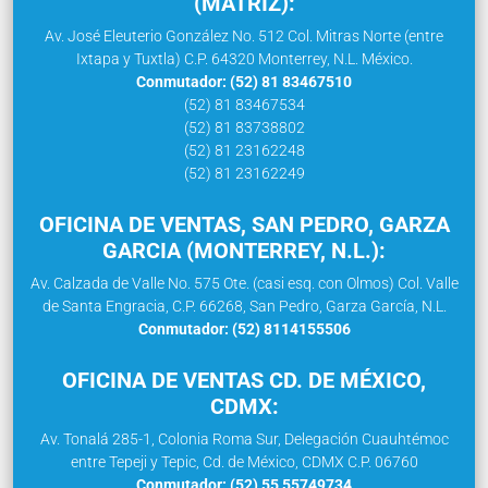
(MATRIZ):
Av. José Eleuterio González No. 512 Col. Mitras Norte (entre
Ixtapa y Tuxtla) C.P. 64320 Monterrey, N.L. México.
Conmutador: (52) 81 83467510
(52) 81 83467534
(52) 81 83738802
(52) 81 23162248
(52) 81 23162249
OFICINA DE VENTAS, SAN PEDRO, GARZA
GARCIA (MONTERREY, N.L.):
Av. Calzada de Valle No. 575 Ote. (casi esq. con Olmos) Col. Valle
de Santa Engracia, C.P. 66268, San Pedro, Garza García, N.L.
Conmutador: (52) 8114155506
OFICINA DE VENTAS CD. DE MÉXICO,
CDMX:
Av. Tonalá 285-1, Colonia Roma Sur, Delegación Cuauhtémoc
entre Tepeji y Tepic, Cd. de México, CDMX C.P. 06760
Conmutador: (52) 55 55749734