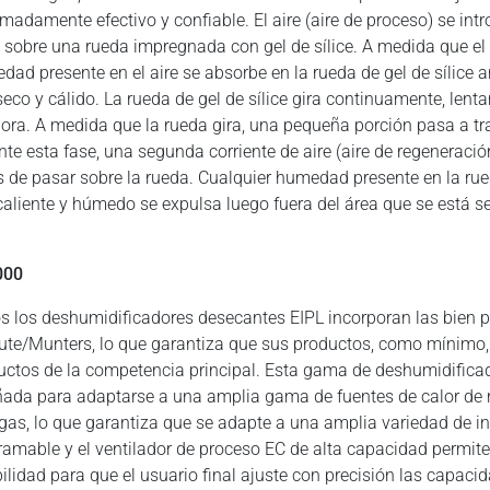
emadamente efectivo y confiable. El aire (aire de proceso) se in
 sobre una rueda impregnada con gel de sílice. A medida que el 
dad presente en el aire se absorbe en la rueda de gel de sílice 
 seco y cálido. La rueda de gel de sílice gira continuamente, len
hora. A medida que la rueda gira, una pequeña porción pasa a t
nte esta fase, una segunda corriente de aire (aire de regeneració
s de pasar sobre la rueda. Cualquier humedad presente en la rueda
 caliente y húmedo se expulsa luego fuera del área que se está 
000
s los deshumidificadores desecantes EIPL incorporan las bien
lute/Munters, lo que garantiza que sus productos, como mínimo
uctos de la competencia principal. Esta gama de deshumidifica
ñada para adaptarse a una amplia gama de fuentes de calor de reg
 gas, lo que garantiza que se adapte a una amplia variedad de in
ramable y el ventilador de proceso EC de alta capacidad permiten
bilidad para que el usuario final ajuste con precisión las capaci