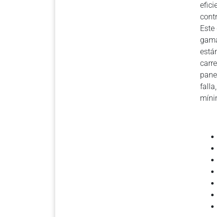
efic
cont
Este
gama
está
carr
pane
falla
míni