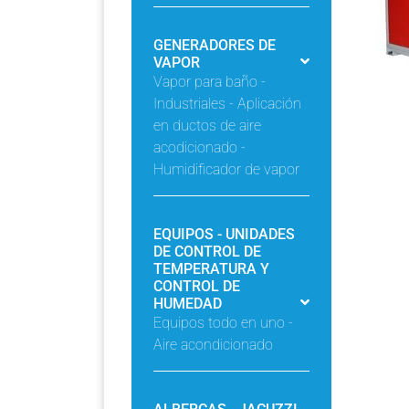
GENERADORES DE
VAPOR
Vapor para baño -
Industriales - Aplicación
en ductos de aire
acodicionado -
Humidificador de vapor
EQUIPOS - UNIDADES
DE CONTROL DE
TEMPERATURA Y
CONTROL DE
HUMEDAD
Equipos todo en uno -
Aire acondicionado