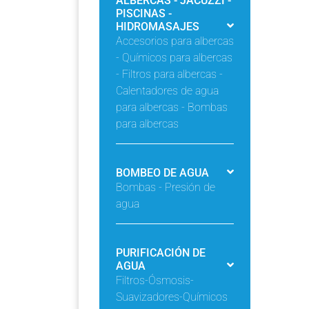
ALBERCAS - JACUZZI -
PISCINAS -
HIDROMASAJES
Accesorios para albercas
- Químicos para albercas
- Filtros para albercas -
Calentadores de agua
para albercas - Bombas
para albercas
BOMBEO DE AGUA
Bombas - Presión de
agua
PURIFICACIÓN DE
AGUA
Filtros-Ósmosis-
Suavizadores-Químicos