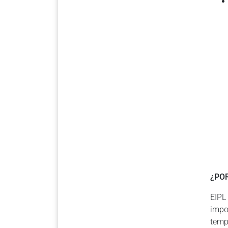
¿POR
EIPL
impo
temp