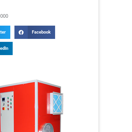
000
ter
Facebook
kedIn