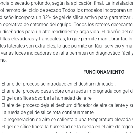
iencia o secado profundo, según la aplicación final. La instalaci
rol remoto del ciclo de secado Todos los modelos incorporan un 
 diseño incorpora un 82% de gel de sílice activo para garantizar
 operativa de entornos del equipo. Todos los rotores desecante
n diseñados para un alto rendimiento/larga vida. El diseño del 
etillas elevadoras y transpaletas, lo que permite maniobrar fác
les laterales son extraíbles, lo que permite un fácil servicio y 
, varias luces indicadoras de falla permiten un diagnóstico fácil 
mo.
FUNCIONAMIENTO:
El aire del proceso se introduce en el deshumidificador.
El aire del proceso pasa sobre una rueda impregnada con gel de
El gel de sílice absorbe la humedad del aire.
El aire del proceso deja el deshumidificador de aire caliente y s
La rueda de gel de sílice rota continuamente.
La regeneración de aire se calienta a una temperatura elevada
El gel de sílice libera la humedad de la rueda en el aire de rege