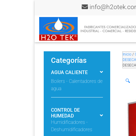
info@h2otek.c
Inicio
/
Categorías
DESEC
DESECA
AGUA CALIENTE
🔍
Boilers - Calentadores de
agua
CONTROL DE
HUMEDAD
Humidificadores -
Deshumidificadores