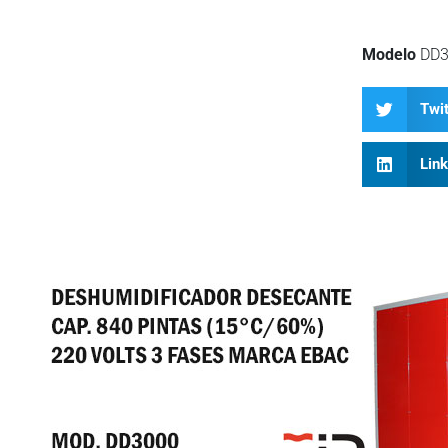
Modelo
DD3
Twit
Lin