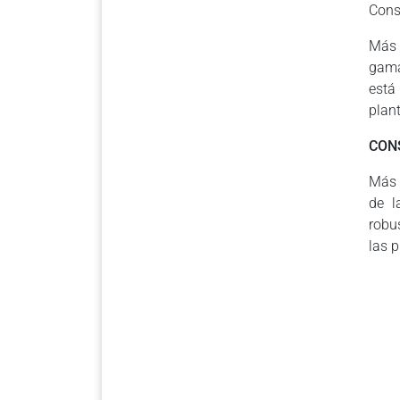
Cons
Más 
gama
está
plant
CON
Más 
de l
robu
las p