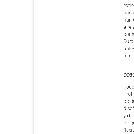
extr
pasa
hume
aire
por 
Dura
ante
aire
DD3
Todo
Prof
prod
dise
y de
prog
flexi