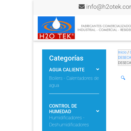
info@h2otek.c
Inicio
/
Categorías
DESEC
DESECA
AGUA CALIENTE
🔍
Boilers - Calentadores de
agua
CONTROL DE
HUMEDAD
Humidificadores -
Deshumidificadores