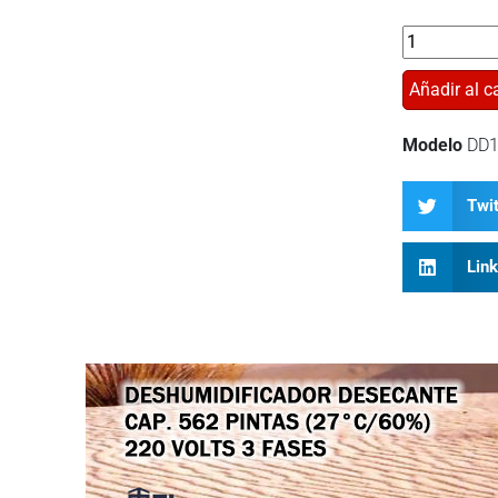
Añadir al ca
Modelo
DD1
Twit
Lin