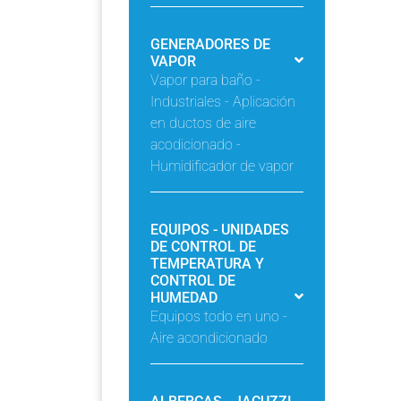
GENERADORES DE
VAPOR
Vapor para baño -
Industriales - Aplicación
en ductos de aire
acodicionado -
Humidificador de vapor
EQUIPOS - UNIDADES
DE CONTROL DE
TEMPERATURA Y
CONTROL DE
HUMEDAD
Equipos todo en uno -
Aire acondicionado