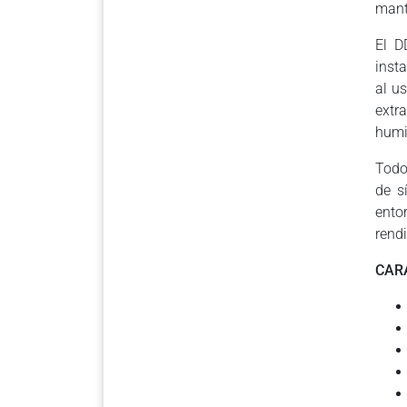
mant
El D
inst
al us
extr
humi
Todo
de s
ento
rend
CAR