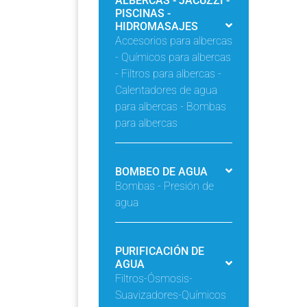
ALBERCAS - JACUZZI -
PISCINAS -
HIDROMASAJES
Accesorios para albercas
- Químicos para albercas
- Filtros para albercas -
Calentadores de agua
para albercas - Bombas
para albercas
BOMBEO DE AGUA
Bombas - Presión de
agua
PURIFICACIÓN DE
AGUA
Filtros-Ósmosis-
Suavizadores-Químicos