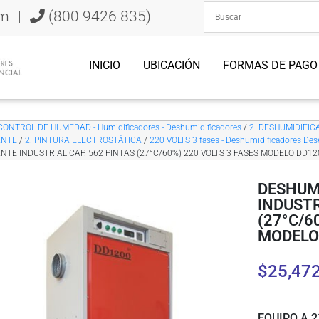
om
|
(800 9426 835)
INICIO
UBICACIÓN
FORMAS DE PAGO
CONTROL DE HUMEDAD - Humidificadores - Deshumidificadores
/
2. DESHUMIDIFICA
ANTE
/
2. PINTURA ELECTROSTÁTICA
/
220 VOLTS 3 fases - Deshumidificadores Des
NTE INDUSTRIAL CAP. 562 PINTAS (27°C/60%) 220 VOLTS 3 FASES MODELO DD1
DESHUM
INDUSTR
(27°C/6
MODELO
$
25,47
EQUIPO A 2