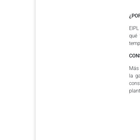
¿POR
EIPL
qué 
temp
CON
Más 
la g
cons
plant