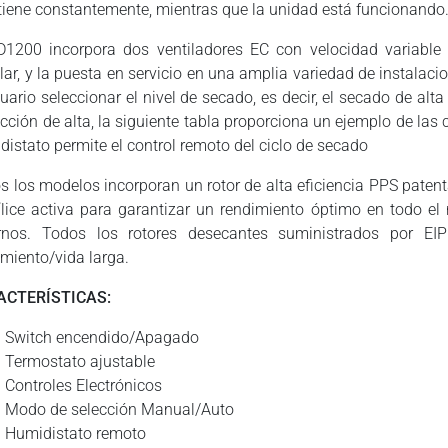
iene constantemente, mientras que la unidad está funcionando
D1200 incorpora dos ventiladores EC con velocidad variable 
alar, y la puesta en servicio en una amplia variedad de instalaci
uario seleccionar el nivel de secado, es decir, el secado de alta
acción de alta, la siguiente tabla proporciona un ejemplo de l
distato permite el control remoto del ciclo de secado
s los modelos incorporan un rotor de alta eficiencia PPS paten
ílice activa para garantizar un rendimiento óptimo en todo e
rnos. Todos los rotores desecantes suministrados por EI
imiento/vida larga.
ACTERÍSTICAS:
Switch encendido/Apagado
Termostato ajustable
Controles Electrónicos
Modo de selección Manual/Auto
Humidistato remoto