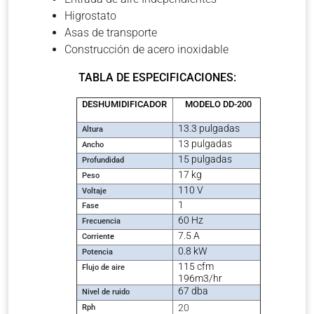
Higrostato
Asas de transporte
Construcción de acero inoxidable
TABLA DE ESPECIFICACIONES:
DESHUMIDIFICADOR
MODELO DD-200
13.3 pulgadas
Altura
13 pulgadas
Ancho
15 pulgadas
Profundidad
17 kg
Peso
110 V
Voltaje
1
Fase
60 Hz
Frecuencia
7.5 A
Corrient
e
0.8 kW
Potencia
115 cfm
Flujo de aire
196m3/hr
67
dba
Nivel de ruido
20
Rph