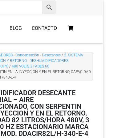
BLOG
CONTACTO
DORES - Condensación - Desecantes
/
2. SISTEMA
IÓN Y RETORNO - DESHUMIDIFICADORES
QUIPO
/
480 VOLTS 3 FASES 60
TIN EN LA INYECCION Y EN EL RETORNO, CAPACIDAD
H-340-E-4
IDIFICADOR DESECANTE
IAL – AIRE
CIONADO, CON SERPENTIN
NYECCION Y EN EL RETORNO,
AD 82 LITROS/HORA 480V, 3
60 HZ ESTACIONARIO MARCA
MOD. DDACIR82L/H-340-E-4