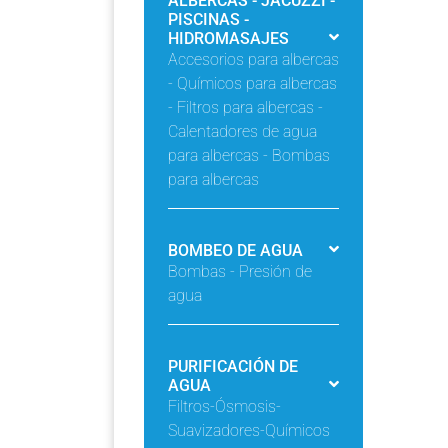
ALBERCAS - JACUZZI -
PISCINAS -
HIDROMASAJES
Accesorios para albercas
- Químicos para albercas
- Filtros para albercas -
Calentadores de agua
para albercas - Bombas
para albercas
BOMBEO DE AGUA
Bombas - Presión de
agua
PURIFICACIÓN DE
AGUA
Filtros-Ósmosis-
Suavizadores-Químicos