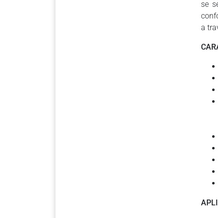
se s
conf
a tr
CAR
APL