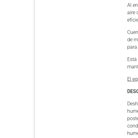
Al e
aire
efici
Cuen
de m
para
Está
mant
El e
DES
Desh
hume
post
cond
hume