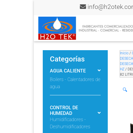
info@h2otek.c
Inicio
/
Categorías
DESEC
DESECA
HZ
/ DE
AGUA CALIENTE
82 LIT
Boilers - Calentadores de
agua
🔍
CONTROL DE
HUMEDAD
Humidificadores -
Deshumidificadores