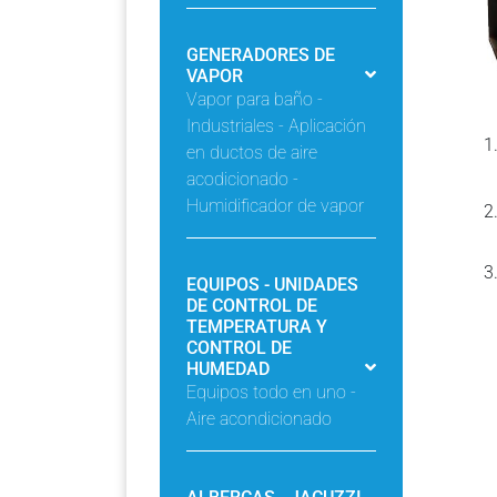
GENERADORES DE
VAPOR
Vapor para baño -
Industriales - Aplicación
en ductos de aire
acodicionado -
Humidificador de vapor
EQUIPOS - UNIDADES
DE CONTROL DE
TEMPERATURA Y
CONTROL DE
HUMEDAD
Equipos todo en uno -
Aire acondicionado