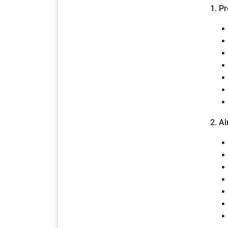
1. P
2. A