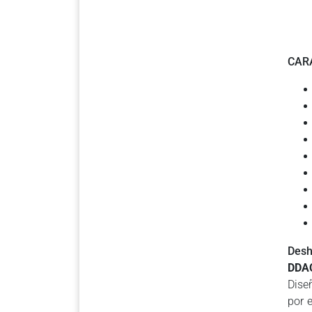
CAR
Desh
DDAC
Dise
por 