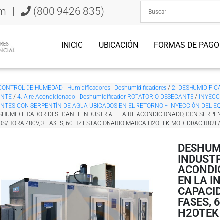
om
|
(800 9426 835)
INICIO
UBICACIÓN
FORMAS DE PAGO
CONTROL DE HUMEDAD - Humidificadores - Deshumidificadores
/
2. DESHUMIDIFICA
ANTE
/
4. Aire Acondicionado - Deshumidificador ROTATORIO DESECANTE
/
INYECC
NTES CON SERPENTÍN DE AGUA UBICADOS EN EL RETORNO + INYECCIÓN DEL E
SHUMIDIFICADOR DESECANTE INDUSTRIAL – AIRE ACONDICIONADO, CON SERPEN
ROS/HORA 480V, 3 FASES, 60 HZ ESTACIONARIO MARCA H2OTEK MOD. DDACIR82L/
DESHUM
INDUSTR
ACONDI
EN LA I
CAPACID
FASES, 
H2OTEK 