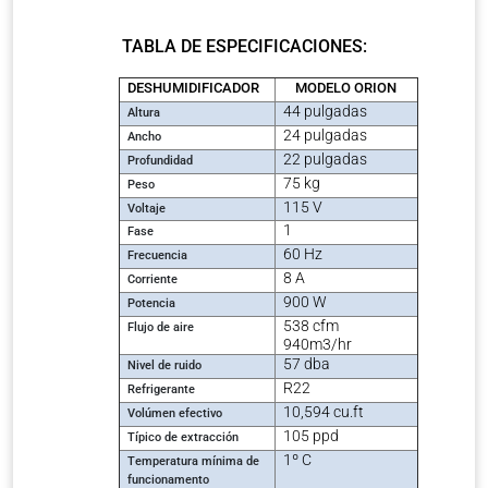
TABLA DE ESPECIFICACIONES:
DESHUMIDIFICADOR
MODELO ORION
44 pulgadas
Altura
24 pulgadas
Ancho
22 pulgadas
Profundidad
75 kg
Peso
115 V
Voltaje
1
Fase
60 Hz
Frecuencia
8 A
Corriente
900 W
Potencia
538 cfm
Flujo de aire
940m3/hr
57
dba
Nivel de ruido
R22
Refrigerante
10,594 cu.ft
Volúmen efectivo
105
ppd
Típico de extracción
1º C
Temperatura mínima de
funcionamento