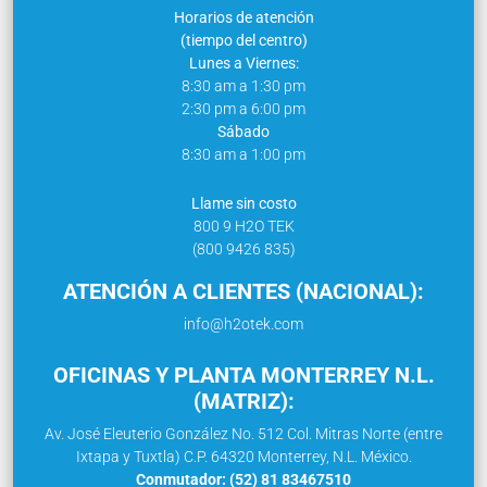
Horarios de atención
(tiempo del centro)
Lunes a Viernes:
8:30 am a 1:30 pm
2:30 pm a 6:00 pm
Sábado
8:30 am a 1:00 pm
Llame sin costo
800 9 H2O TEK
(800 9426 835)
ATENCIÓN A CLIENTES (NACIONAL):
info@h2otek.com
OFICINAS Y PLANTA MONTERREY N.L.
(MATRIZ):
Av. José Eleuterio González No. 512 Col. Mitras Norte (entre
Ixtapa y Tuxtla) C.P. 64320 Monterrey, N.L. México.
Conmutador: (52) 81 83467510