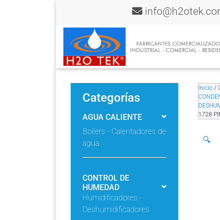
info@h2otek.c
Inicio
/
Categorías
CONDE
DESHUM
1728 PI
AGUA CALIENTE
Boilers - Calentadores de
🔍
agua
CONTROL DE
HUMEDAD
Humidificadores -
Deshumidificadores