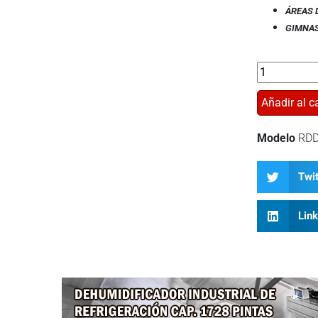
ÁREAS 
GIMNA
Añadir al ca
Modelo
RDD
Twit
Lin