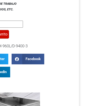
DE TRABAJO
SIOS
,
ETC.
rrito
I-960L/D-9400-3
ter
Facebook
kedIn