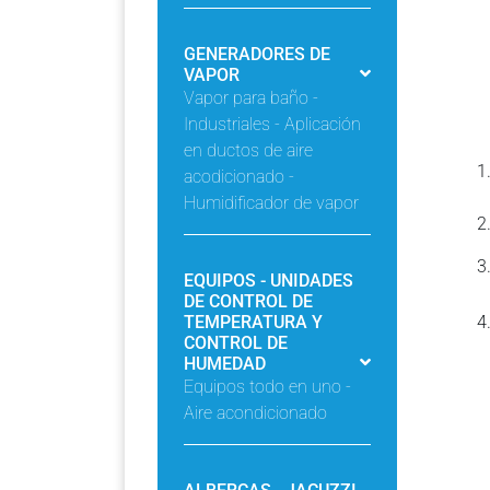
GENERADORES DE
VAPOR
Vapor para baño -
Industriales - Aplicación
en ductos de aire
acodicionado -
Humidificador de vapor
EQUIPOS - UNIDADES
DE CONTROL DE
TEMPERATURA Y
CONTROL DE
HUMEDAD
Equipos todo en uno -
Aire acondicionado