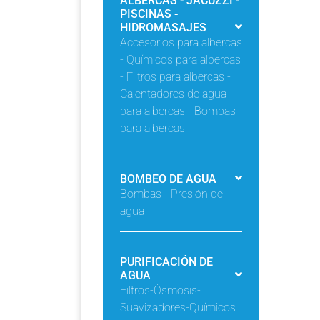
ALBERCAS - JACUZZI -
PISCINAS -
HIDROMASAJES
Accesorios para albercas
- Químicos para albercas
- Filtros para albercas -
Calentadores de agua
para albercas - Bombas
para albercas
BOMBEO DE AGUA
Bombas - Presión de
agua
PURIFICACIÓN DE
AGUA
Filtros-Ósmosis-
Suavizadores-Químicos