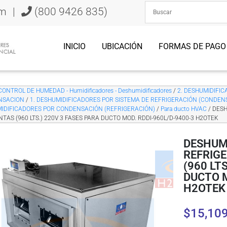
om
|
(800 9426 835)
INICIO
UBICACIÓN
FORMAS DE PAGO
CONTROL DE HUMEDAD - Humidificadores - Deshumidificadores
/
2. DESHUMIDIFICA
NSACION
/
1. DESHUMIDIFICADORES POR SISTEMA DE REFRIGERACIÓN (CONDEN
IDIFICADORES POR CONDENSACIÓN (REFRIGERACIÓN)
/
Para ducto HVAC
/ DESH
NTAS (960 LTS.) 220V 3 FASES PARA DUCTO MOD. RDDI-960L/D-9400-3 H2OTEK
DESHUM
REFRIGE
(960 LT
DUCTO M
H2OTEK
$
15,10