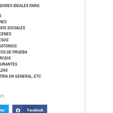
DORES IDEALES PARA:
S
NES
IOS SOCIALES
CENES
ESOS
RATORIOS
OS DE PRUEBA
RCIOS
AURANTES
AZAS
TRIA EN GENERAL, ETC.
71
ter
Facebook