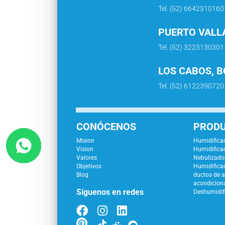
Tel. (52) 6642310160
PUERTO VALLA
Tel. (52) 3223130301
LOS CABOS, B
Tel. (52) 6122390720
CONÓCENOS
PROD
Mision
Humidificad
Vision
Humidificad
Valores
Nebulizador
Objetivos
Humidifica
Blog
ductos de a
acondicion
Síguenos en redes
Deshumidif