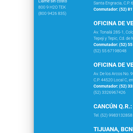
Llame sin costo
Santa Engracia, C.P. 
800 9 H2O TEK
Conmutador: (52) 8
(800 9426 835)
OFICINA DE V
Av. Tonalá 285-1, Co
Tepeji y Tepic, Cd. d
Conmutador: (52) 5
(52) 55 67198048
OFICINA DE V
Av. De los Arcos No. 
C.P. 44520 Local C, e
Conmutador: (52) 3
(52) 3326967426
CANCÚN Q.R.:
Tel. (52) 9983132858
TIJUANA, BCN