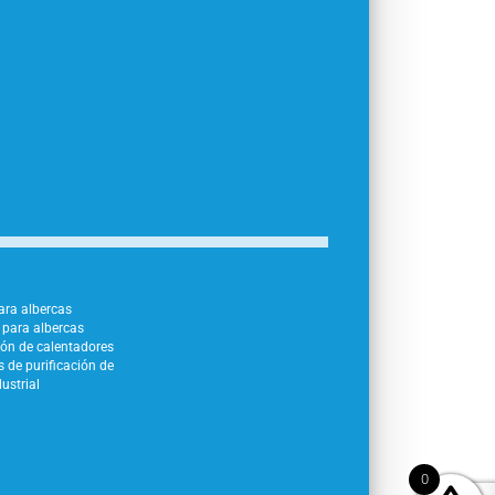
para albercas
para albercas
ión de calentadores
 de purificación de
ustrial
0