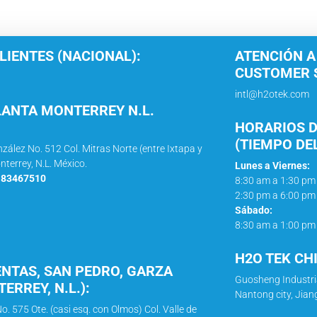
LIENTES (NACIONAL):
ATENCIÓN A
CUSTOMER S
intl@h2otek.com
LANTA MONTERREY N.L.
HORARIOS D
(TIEMPO DE
nzález No. 512 Col. Mitras Norte (entre Ixtapa y
nterrey, N.L. México.
Lunes a Viernes:
1 83467510
8:30 am a 1:30 pm
2:30 pm a 6:00 pm
Sábado:
8:30 am a 1:00 pm
H2O TEK CH
ENTAS, SAN PEDRO, GARZA
Guosheng Industri
ERREY, N.L.):
Nantong city, Jian
o. 575 Ote. (casi esq. con Olmos) Col. Valle de