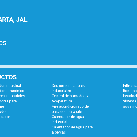
RTA, JAL.
CS
UCTOS
or industrial
Deshumidificadores
Filtros 
or ultrasónico
industriales
Bombas 
es industriales
Control de humedad y
Instalac
dores para
temperatura
Sistemas
ire
Aire acondicionado de
agua ind
ado
precisión para site
icador
Calentador de agua
industrial
Calentador de agua para
albercas