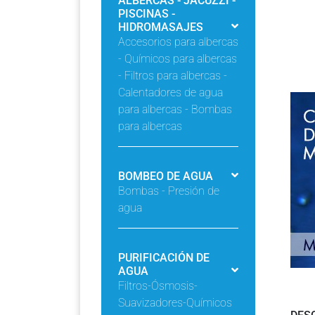
ALBERCAS - JACUZZI -
PISCINAS -
HIDROMASAJES
Accesorios para albercas
- Químicos para albercas
- Filtros para albercas -
Calentadores de agua
para albercas - Bombas
para albercas
BOMBEO DE AGUA
Bombas - Presión de
agua
PURIFICACIÓN DE
AGUA
Filtros-Ósmosis-
Suavizadores-Químicos