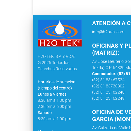
ATENCIÓN A C
info@h2otek.com
OFICINAS Y P
(MATRIZ):
H2O TEK, S.A. de C.V.
Av. José Eleuterio Go
® 2026 Todos los
Tuxtla) C.P. 64320 Mo
Derechos Reservados
Conmutador: (52) 8
(52) 81 83467534
Horarios de atención
(52) 81 83738802
(tiempo del centro)
(52) 81 23162248
Lunes a Viernes:
(52) 81 23162249
8:30 am a 1:30 pm
2:30 pm a 6:00 pm
OFICINA DE V
Sábado
GARCIA (MONT
8:30 am a 1:00 pm
Av. Calzada de Valle N