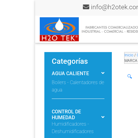
info@h2otek.c
Inicio
/
Categorías
MARCA 
AGUA CALIENTE
🔍
Boilers - Calentadores de
agua
CONTROL DE
HUMEDAD
Humidificadores -
Deshumidificadores