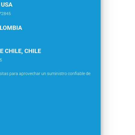
 USA
772845
OLOMBIA
 CHILE, CHILE
05
itas para aprovechar un suministro confiable de