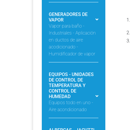
GENERADORES DE
VAPOR
Vapor para baño -
Industriales - Aplicación
en ductos de aire
acodicionado -
Humidificador de vapor
EQUIPOS - UNIDADES
DE CONTROL DE
TEMPERATURA Y
CONTROL DE
HUMEDAD
Equipos todo en uno -
Aire acondicionado