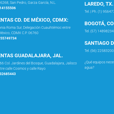
66268, San Pedro, Garza García, N.L.
LAREDO, TX.
114155506
Tel. | Ph. (1) 9564
ENTAS CD. DE MÉXICO, CDMX:
BOGOTÁ, C
lonia Roma Sur, Delegación Cuauhtémoc entre
Tel. (57) 14898234
e México, CDMX C.P. 06760
5 55749734
SANTIAGO DE
Tel. (56) 2258320
ENTAS GUADALAJARA, JAL.
¿Qué equipos neces
966 Col. Jardines del Bosque, Guadalajara, Jalisco
agua?
ntre calle Cosmos y calle Rayo
332685443