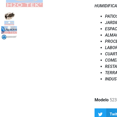
HUMIDIFICA
PATIO
JARDI
ESPAC
ALMA
PROC
LABO
CUART
COME
REST
TERR
INDUS
Modelo
523
Twit