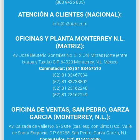
(800 9426 835)
ATENCIÓN A CLIENTES (NACIONAL):
info@h2otek.com
OFICINAS Y PLANTA MONTERREY N.L.
(MATRIZ):
Av. José Eleuterio González No. 512 Col. Mitras Norte (entre
Ixtapa y Tuxtla) C.P. 64320 Monterrey, N.L. México.
Conmutador: (52) 81 83467510
(52) 81 83467534
(52) 81 83738802
(52) 81 23162248
(52) 81 23162249
OFICINA DE VENTAS, SAN PEDRO, GARZA
GARCIA (MONTERREY, N.L.):
Av. Calzada de Valle No. 575 Ote. (casi esq. con Olmos) Col. Valle
de Santa Engracia, C.P. 66268, San Pedro, Garza García, N.L.
Conmutador: (52) 8114155506