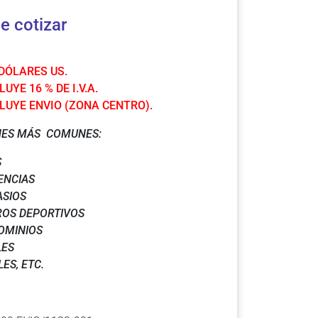
e cotizar
 DÓLARES US.
UYE 16 % DE I.V.A.
LUYE ENVIO (ZONA CENTRO).
NES MÁS COMUNES:
S
ENCIAS
SIOS
OS DEPORTIVOS
OMINIOS
LES
LES
, ETC.