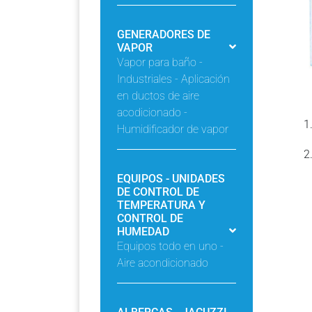
GENERADORES DE
VAPOR
Vapor para baño -
Industriales - Aplicación
en ductos de aire
acodicionado -
Humidificador de vapor
EQUIPOS - UNIDADES
DE CONTROL DE
TEMPERATURA Y
CONTROL DE
HUMEDAD
Equipos todo en uno -
Aire acondicionado