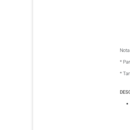
Nota
* Par
* Ta
DES