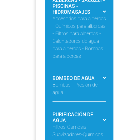
ALBERCAS - JACUZZI -
PISCINAS -
HIDROMASAJES
Accesorios para albercas
- Químicos para albercas
- Filtros para albercas -
Calentadores de agua
para albercas - Bombas
para albercas
BOMBEO DE AGUA
Bombas - Presión de
agua
PURIFICACIÓN DE
AGUA
Filtros-Ósmosis-
Suavizadores-Químicos