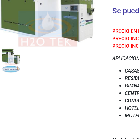
Se pued
PRECIO EN
PRECIO INCL
PRECIO INC
APLICACIO
CASA
RESID
GIMNA
CENTR
COND
HOTE
MOTE