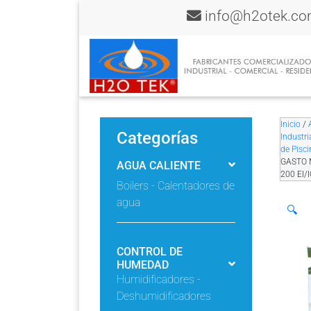
info@h2otek.c
Inicio
/
Categorías
Industri
de Pisci
GASTO 
AGUA CALIENTE
200 EI/
Boilers - Calentadores de
agua
🔍
CONTROL DE
HUMEDAD
Humidificadores -
Deshumidificadores