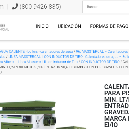
om
|
(800 9426 835)
INICIO
UBICACIÓN
FORMAS DE PAGO
AGUA CALIENTE - boilers - calentadores de agua
/
96. MASSTERCAL – Calentadores D
ales
/
LÍNEA MASSTERCAL II CON INDUCTOR DE TIRO - Calentadores de agua – Boilers
na-Alberca - Línea Masstercal II con Inductor de Tiro
/
CON INDUCTOR DE TIRO
/ CA
MIN. LT/MIN 80 KILOCAL/HR ENTRADA 50,400 COMBUSTIÓN POR GRAVEDAD CON
IO
CALENTA
PARA P
MIN. LT
ENTRAD
GRAVED
MARCA 
EI/IO