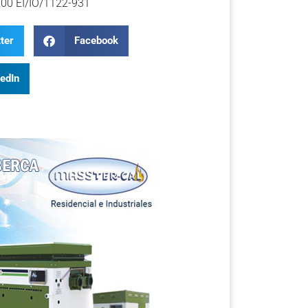
200 EI/IO/1122-931
ter
Facebook
kedIn