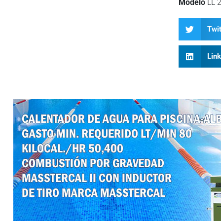
Modelo
LL 
Twit
Lin