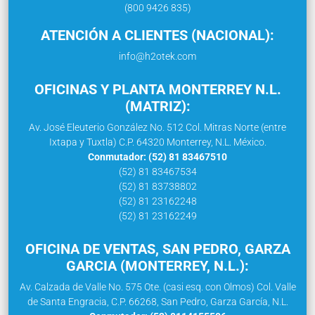
(800 9426 835)
ATENCIÓN A CLIENTES (NACIONAL):
info@h2otek.com
OFICINAS Y PLANTA MONTERREY N.L.
(MATRIZ):
Av. José Eleuterio González No. 512 Col. Mitras Norte (entre
Ixtapa y Tuxtla) C.P. 64320 Monterrey, N.L. México.
Conmutador: (52) 81 83467510
(52) 81 83467534
(52) 81 83738802
(52) 81 23162248
(52) 81 23162249
OFICINA DE VENTAS, SAN PEDRO, GARZA
GARCIA (MONTERREY, N.L.):
Av. Calzada de Valle No. 575 Ote. (casi esq. con Olmos) Col. Valle
de Santa Engracia, C.P. 66268, San Pedro, Garza García, N.L.