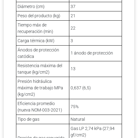
Diámetro (cm)
37
Peso del producto (kg)
21
Tiempo máx de
22
recuperación (min)
Carga térmica (kW)
3
Ánodos de protección
1 ánodo de protección
catódica
Resistencia máxima del
13
tanque (kg/cm2)
Presión hidráulica
máxima de trabajo MPa
0,637 (6,5)
(kg/cm2)
Eficiencia promedio
75%
(nueva NOM-003-2021)
Tipo de gas
Natural
Gas LP 2,74 kPa (27,94
gf/cm2)