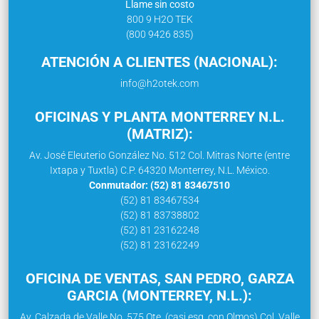
Llame sin costo
800 9 H2O TEK
(800 9426 835)
ATENCIÓN A CLIENTES (NACIONAL):
info@h2otek.com
OFICINAS Y PLANTA MONTERREY N.L.
(MATRIZ):
Av. José Eleuterio González No. 512 Col. Mitras Norte (entre
Ixtapa y Tuxtla) C.P. 64320 Monterrey, N.L. México.
Conmutador: (52) 81 83467510
(52) 81 83467534
(52) 81 83738802
(52) 81 23162248
(52) 81 23162249
OFICINA DE VENTAS, SAN PEDRO, GARZA
GARCIA (MONTERREY, N.L.):
Av. Calzada de Valle No. 575 Ote. (casi esq. con Olmos) Col. Valle