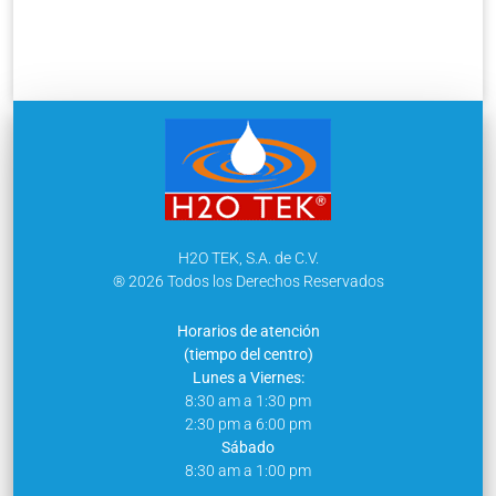
H2O TEK, S.A. de C.V.
® 2026 Todos los Derechos Reservados
Horarios de atención
(tiempo del centro)
Lunes a Viernes:
8:30 am a 1:30 pm
2:30 pm a 6:00 pm
Sábado
8:30 am a 1:00 pm