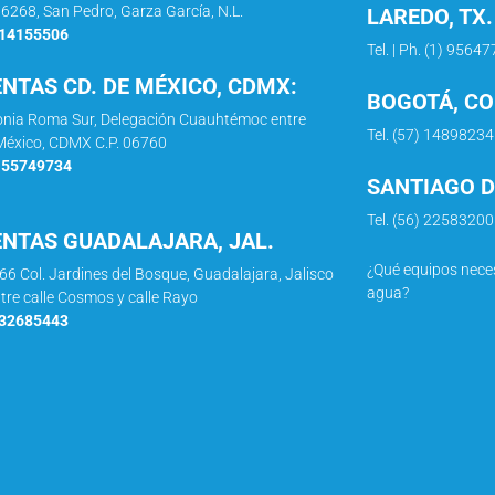
66268, San Pedro, Garza García, N.L.
LAREDO, TX.
114155506
Tel. | Ph. (1) 9564
ENTAS CD. DE MÉXICO, CDMX:
BOGOTÁ, C
lonia Roma Sur, Delegación Cuauhtémoc entre
Tel. (57) 14898234
e México, CDMX C.P. 06760
5 55749734
SANTIAGO DE
Tel. (56) 2258320
ENTAS GUADALAJARA, JAL.
¿Qué equipos neces
966 Col. Jardines del Bosque, Guadalajara, Jalisco
agua?
ntre calle Cosmos y calle Rayo
332685443