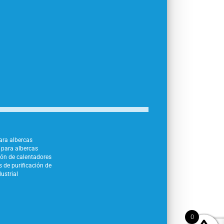
para albercas
para albercas
ión de calentadores
 de purificación de
ustrial
0