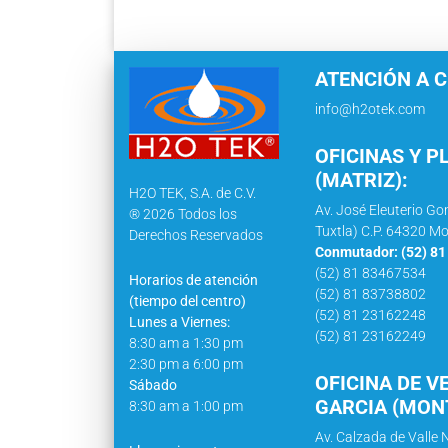
ATENCIÓN A C
info@h2otek.com
OFICINAS Y P
(MATRIZ):
H2O TEK, S.A. de C.V.
Av. José Eleuterio Go
® 2026 Todos los
Tuxtla) C.P. 64320 Mo
Derechos Reservados
Conmutador: (52) 8
(52) 81 83467534
Horarios de atención
(52) 81 83738802
(tiempo del centro)
(52) 81 23162248
Lunes a Viernes:
(52) 81 23162249
8:30 am a 1:30 pm
2:30 pm a 6:00 pm
OFICINA DE V
Sábado
GARCIA (MONT
8:30 am a 1:00 pm
Av. Calzada de Valle N