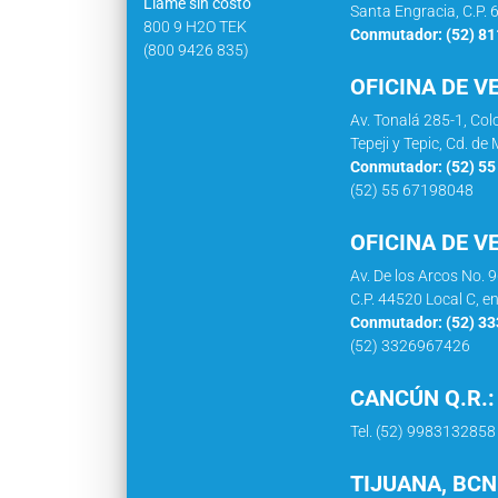
Llame sin costo
Santa Engracia, C.P. 
800 9 H2O TEK
Conmutador: (52) 8
(800 9426 835)
OFICINA DE V
Av. Tonalá 285-1, Co
Tepeji y Tepic, Cd. d
Conmutador: (52) 5
(52) 55 67198048
OFICINA DE V
Av. De los Arcos No. 
C.P. 44520 Local C, e
Conmutador: (52) 3
(52) 3326967426
CANCÚN Q.R.:
Tel. (52) 9983132858
TIJUANA, BCN