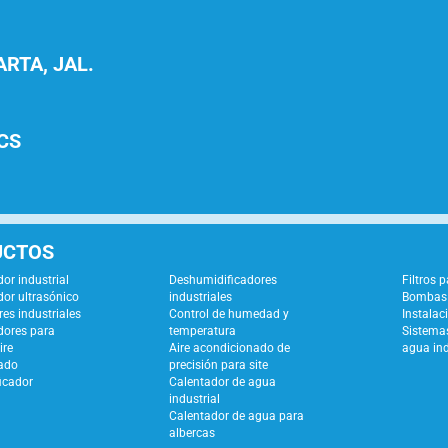
RTA, JAL.
CS
UCTOS
or industrial
Deshumidificadores
Filtros 
or ultrasónico
industriales
Bombas 
es industriales
Control de humedad y
Instalac
dores para
temperatura
Sistemas
ire
Aire acondicionado de
agua ind
ado
precisión para site
icador
Calentador de agua
industrial
Calentador de agua para
albercas