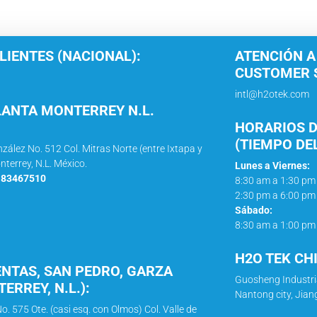
LIENTES (NACIONAL):
ATENCIÓN A
CUSTOMER S
intl@h2otek.com
LANTA MONTERREY N.L.
HORARIOS D
(TIEMPO DE
nzález No. 512 Col. Mitras Norte (entre Ixtapa y
nterrey, N.L. México.
Lunes a Viernes:
1 83467510
8:30 am a 1:30 pm
2:30 pm a 6:00 pm
Sábado:
8:30 am a 1:00 pm
H2O TEK CH
ENTAS, SAN PEDRO, GARZA
Guosheng Industri
ERREY, N.L.):
Nantong city, Jian
o. 575 Ote. (casi esq. con Olmos) Col. Valle de