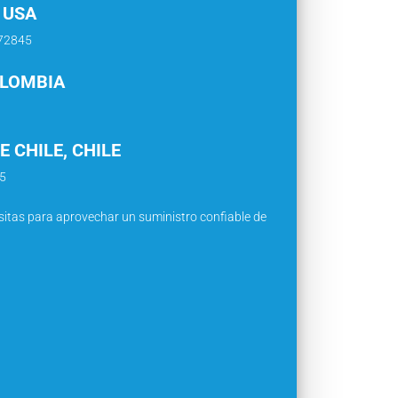
 USA
772845
OLOMBIA
 CHILE, CHILE
05
itas para aprovechar un suministro confiable de