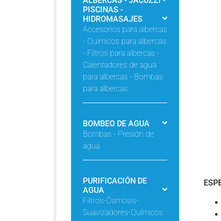
ALBERCAS - JACUZZI -
PISCINAS -
HIDROMASAJES
Accesorios para albercas
- Químicos para albercas
- Filtros para albercas -
Calentadores de agua
para albercas - Bombas
para albercas
BOMBEO DE AGUA
Bombas - Presión de
agua
PURIFICACIÓN DE
ESP
AGUA
Filtros-Ósmosis-
Suavizadores-Químicos