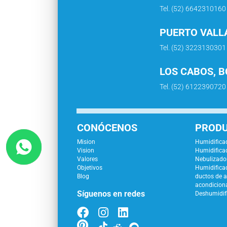
Tel. (52) 6642310160
PUERTO VALLA
Tel. (52) 3223130301
LOS CABOS, B
Tel. (52) 6122390720
CONÓCENOS
PROD
Mision
Humidificad
Vision
Humidificad
Valores
Nebulizador
Objetivos
Humidifica
Blog
ductos de a
acondicion
Síguenos en redes
Deshumidif