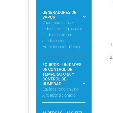
GENERADORES DE
VAPOR
Vapor para baño -
Industriales - Aplicación
en ductos de aire
acodicionado -
Humidificador de vapor
EQUIPOS - UNIDADES
DE CONTROL DE
TEMPERATURA Y
CONTROL DE
HUMEDAD
Equipos todo en uno -
Aire acondicionado