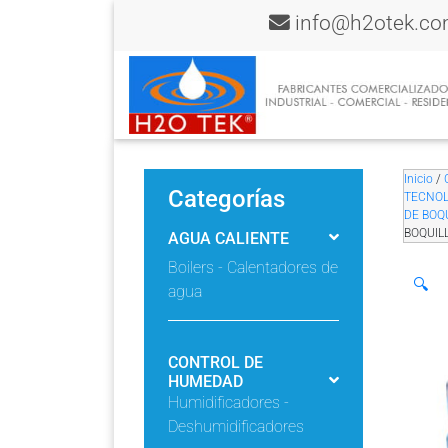
info@h2otek.c
Inicio
/
Categorías
TECNOL
DE BOQ
BOQUIL
AGUA CALIENTE
Boilers - Calentadores de
🔍
agua
CONTROL DE
HUMEDAD
Humidificadores -
Deshumidificadores