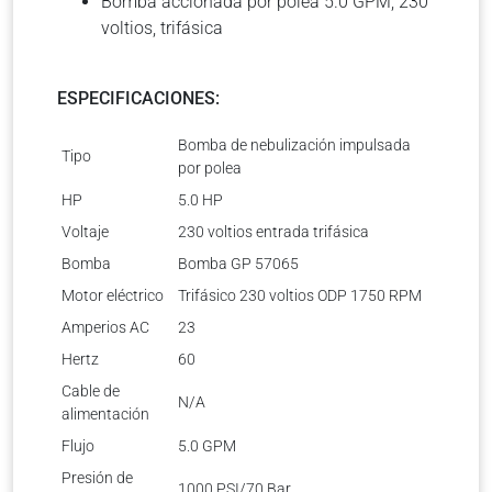
Bomba accionada por polea 5.0 GPM, 230
voltios, trifásica
ESPECIFICACIONES:
Bomba de nebulización impulsada
Tipo
por polea
HP
5.0 HP
Voltaje
230 voltios entrada trifásica
Bomba
Bomba GP 57065
Motor eléctrico
Trifásico 230 voltios ODP 1750 RPM
Amperios AC
23
Hertz
60
Cable de
N/A
alimentación
Flujo
5.0 GPM
Presión de
1000 PSI/70 Bar