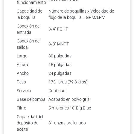
funcionamiento
Capacidad de
Número de boquillas x Velocidad de
la boquilla
flujo de la boquilla = GPM/LPM
Conexión de
3/4″ FGHT
entrada
Conexión de
3/8″ MNPT
salida
Largo
30 pulgadas
Altura
15 pulgadas
Ancho
24 pulgadas
Peso
175 libras (79.3 kilos)
Servicio
Continuo
Base de bomba
Acabado en polvo gris
Filtro
5 micrones 10′ Big Blue
Capacidad del
depósito de
31 onzas prellenado
aceite