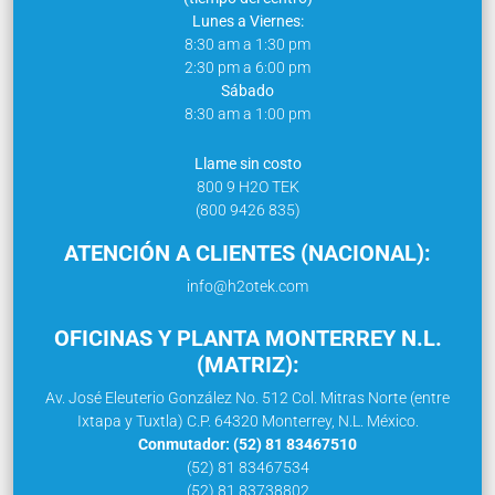
Lunes a Viernes:
8:30 am a 1:30 pm
2:30 pm a 6:00 pm
Sábado
8:30 am a 1:00 pm
Llame sin costo
800 9 H2O TEK
(800 9426 835)
ATENCIÓN A CLIENTES (NACIONAL):
info@h2otek.com
OFICINAS Y PLANTA MONTERREY N.L.
(MATRIZ):
Av. José Eleuterio González No. 512 Col. Mitras Norte (entre
Ixtapa y Tuxtla) C.P. 64320 Monterrey, N.L. México.
Conmutador: (52) 81 83467510
(52) 81 83467534
(52) 81 83738802