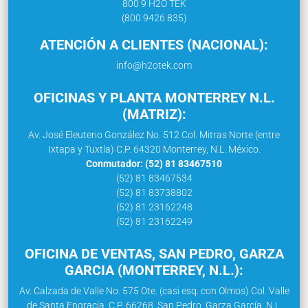
800 9 H2O TEK
(800 9426 835)
ATENCIÓN A CLIENTES (NACIONAL):
info@h2otek.com
OFICINAS Y PLANTA MONTERREY N.L.
(MATRIZ):
Av. José Eleuterio González No. 512 Col. Mitras Norte (entre
Ixtapa y Tuxtla) C.P. 64320 Monterrey, N.L. México.
Conmutador: (52) 81 83467510
(52) 81 83467534
(52) 81 83738802
(52) 81 23162248
(52) 81 23162249
OFICINA DE VENTAS, SAN PEDRO, GARZA
GARCIA (MONTERREY, N.L.):
Av. Calzada de Valle No. 575 Ote. (casi esq. con Olmos) Col. Valle
de Santa Engracia, C.P. 66268, San Pedro, Garza García, N.L.