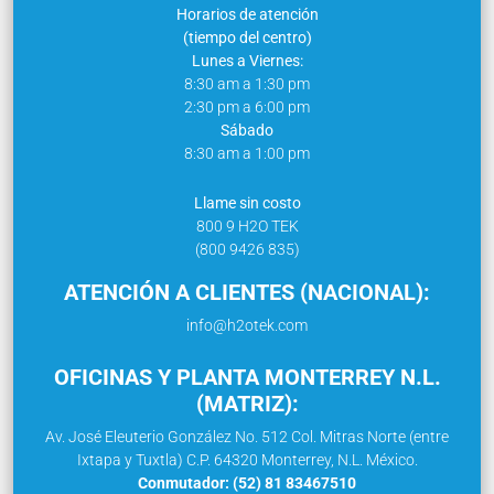
Horarios de atención
(tiempo del centro)
Lunes a Viernes:
8:30 am a 1:30 pm
2:30 pm a 6:00 pm
Sábado
8:30 am a 1:00 pm
Llame sin costo
800 9 H2O TEK
(800 9426 835)
ATENCIÓN A CLIENTES (NACIONAL):
info@h2otek.com
OFICINAS Y PLANTA MONTERREY N.L.
(MATRIZ):
Av. José Eleuterio González No. 512 Col. Mitras Norte (entre
Ixtapa y Tuxtla) C.P. 64320 Monterrey, N.L. México.
Conmutador: (52) 81 83467510