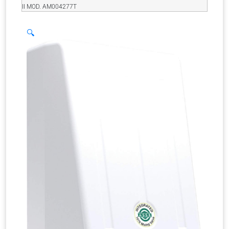
II MOD. AM004277T
🔍