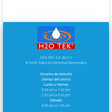
H2O TEK, S.A. de C.V.
® 2026 Todos los Derechos Reservados
Horarios de atención
(tiempo del centro)
Lunes a Viernes:
8:30 am a 1:30 pm
2:30 pm a 6:00 pm
Sábado
8:30 am a 1:00 pm