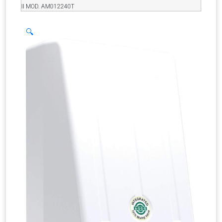
II MOD. AM012240T
🔍