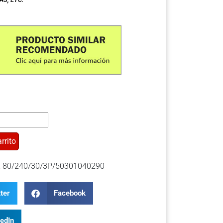
rrito
 80/240/30/3P/50301040290
ter
Facebook
kedIn