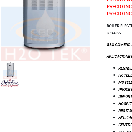
PRECIO INCL
PRECIO INC
BOILER ELECT
3 FASES
USO COMERCI
APLICACIONE
REGADE
HOTEL
MOTEL
PROCES
DEPOR
HOSPIT
RESTA
APLICA
CENTRO
ESCUEL