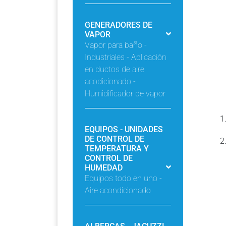
GENERADORES DE
VAPOR
Vapor para baño -
Industriales - Aplicación
en ductos de aire
acodicionado -
Humidificador de vapor
EQUIPOS - UNIDADES
DE CONTROL DE
TEMPERATURA Y
CONTROL DE
HUMEDAD
Equipos todo en uno -
Aire acondicionado