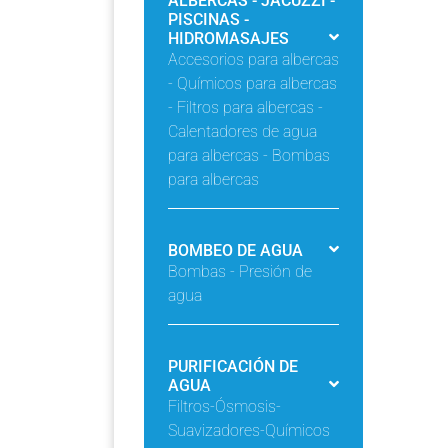
ALBERCAS - JACUZZI -
PISCINAS -
HIDROMASAJES
Accesorios para albercas
- Químicos para albercas
- Filtros para albercas -
Calentadores de agua
para albercas - Bombas
para albercas
BOMBEO DE AGUA
Bombas - Presión de
agua
PURIFICACIÓN DE
AGUA
Filtros-Ósmosis-
Suavizadores-Químicos