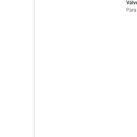
Válv
Para