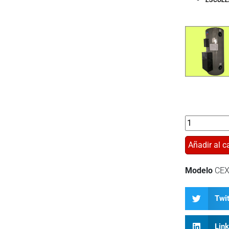
Añadir al ca
Modelo
CEX
Twit
Lin