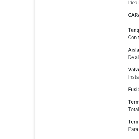
Idea
CAR
Tanq
Con 
Aisl
De al
Válv
Insta
Fusi
Term
Tota
Term
Para