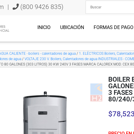
om
|
(800 9426 835)
INICIO
UBICACIÓN
FORMAS DE PAGO
AGUA CALIENTE - boilers - calentadores de agua
/
1. ELÉCTRICOS Boilers, Calentado
dores de agua
/
VOLTAJE 230 V. Boilers, Calentadores de agua INDUSTRIALES - CO
TO 80 GALONES (303 LITROS) 30 KW 240V 3 FASES MARCA CALOREX MOD. CEX 8
BOILER 
GALONES
3 FASES
80/240/
$
78,52
PRECIO EN