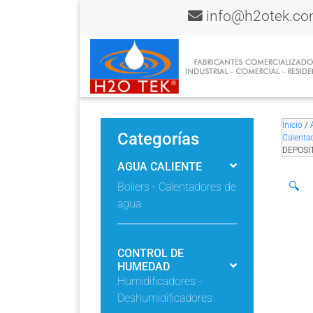
info@h2otek.c
Inicio
/
Categorías
Calenta
DEPOSI
AGUA CALIENTE
🔍
Boilers - Calentadores de
agua
CONTROL DE
HUMEDAD
Humidificadores -
Deshumidificadores